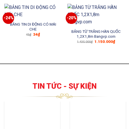
1.768.000₫.
là:
1.350.000₫.
-24%
-20%
BẢNG TIN DI ĐỘNG CÓ MÁI
CHE
BẢNG TỪ TRẮNG HÀN QUỐC
Giá
Giá
34
₫
45
₫
1,2X1,8m Bangvp.com
gốc
hiện
Giá
Giá
là:
tại
1.150.000
₫
1.435.000
₫
gốc
hiện
45₫.
là:
là:
tại
34₫.
1.435.000₫.
là:
1.150.0
TIN TỨC - SỰ KIỆN