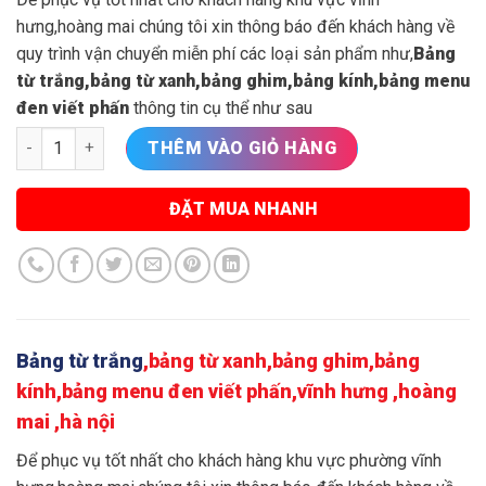
560.000₫.
là:
450.000₫.
hưng,hoàng mai chúng tôi xin thông báo đến khách hàng về
quy trình vận chuyển miễn phí các loại sản phẩm như,
Bảng
từ trắng,bảng từ xanh,bảng ghim,bảng kính,bảng menu
đen viết phấn
thông tin cụ thể như sau
Bảng từ trắng,bảng từ xanh,bảng ghim,bảng kính,bảng menu đe
THÊM VÀO GIỎ HÀNG
ĐẶT MUA NHANH
Bảng từ trắng
,bảng từ xanh,bảng ghim,bảng
kính,bảng menu đen viết phấn,vĩnh hưng ,hoàng
mai ,hà nội
Để phục vụ tốt nhất cho khách hàng khu vực phường vĩnh