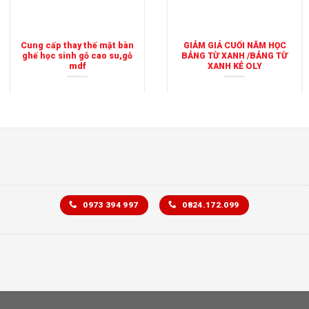
Cung cấp thay thế mặt bàn
GIẢM GIÁ CUỐI NĂM HỌC
ghế học sinh gỗ cao su,gỗ
BẢNG TỪ XANH /BẢNG TỪ
mdf
XANH KẺ OLY
0973 394 997
0824.172.099