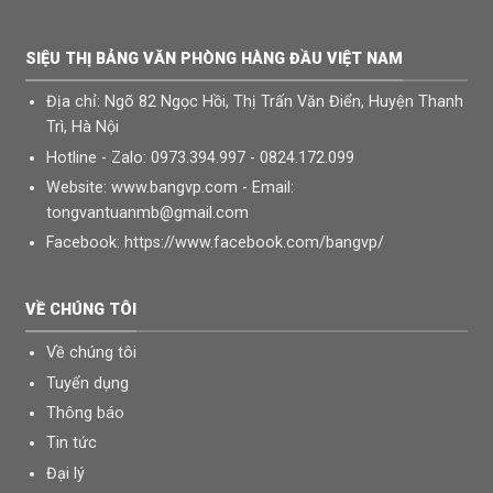
SIỆU THỊ BẢNG VĂN PHÒNG HÀNG ĐẦU VIỆT NAM
Địa chỉ: Ngõ 82 Ngọc Hồi, Thị Trấn Văn Điển, Huyện Thanh
Trì, Hà Nội
Hotline - Zalo: 0973.394.997 - 0824.172.099
Website: www.bangvp.com - Email:
tongvantuanmb@gmail.com
Facebook: https://www.facebook.com/bangvp/
CHUYÊN PHÂN PHỐI & CUNG CẤP CÁC LOẠI BẢNG TỪ TRẮNG-BẢNG
TỪ XANH-BẢNG KÍNH-BẢNG GHIM-BẢNG FOOC MICA-BẢNG ĐEN-
VỀ CHÚNG TÔI
BẢNG HUỲNH QUANG-BÀN GHẾ HỌC SINH
CHÚNG TÔI ĐANG TÌM CÁC ĐƠN VỊ VỀ TINH Ở CÁC TỈNH
Về chúng tôi
Chi nhánh: Thành phố nam định; Tỉnh nam định
Tuyển dụng
Chi nhánh: Thành phố thái bình; Tỉnh thái bình
Thông báo
Chi nhánh: Thành phố vĩnh yên ; Tỉnh vĩnh phúc
Chi nhánh: Thành phố ninh bình; Tỉnh ninh bình
Tin tức
Chi nhánh: Thành phố hải phòng; Tỉnh hải phòng
Đại lý
Chi nhánh: Thành phố vinh; Tỉnh nghệ an