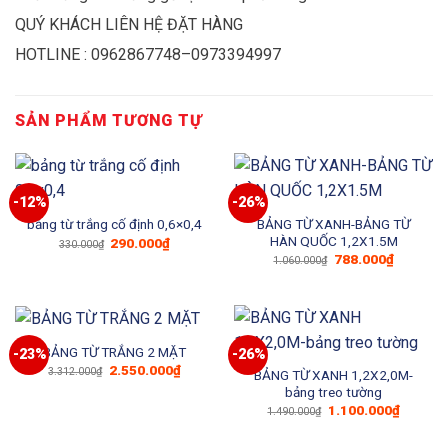
QUÝ KHÁCH LIÊN HỆ ĐẶT HÀNG
HOTLINE : 0962867748–0973394997
SẢN PHẨM TƯƠNG TỰ
-12%
-26%
BẢNG TỪ XANH-BẢNG TỪ
bảng từ trắng cố định 0,6×0,4
HÀN QUỐC 1,2X1.5M
Giá
Giá
290.000
₫
330.000
₫
gốc
hiện
Giá
Giá
788.000
₫
1.060.000
₫
là:
tại
gốc
hiện
330.000₫.
là:
là:
tại
290.000₫.
1.060.000₫.
là:
788.000₫
BẢNG TỪ TRẮNG 2 MẶT
-23%
-26%
Giá
Giá
2.550.000
₫
3.312.000
₫
BẢNG TỪ XANH 1,2X2,0M-
gốc
hiện
bảng treo tường
là:
tại
3.312.000₫.
là:
Giá
Giá
1.100.000
₫
1.490.000
₫
2.550.000₫.
gốc
hiện
là:
tại