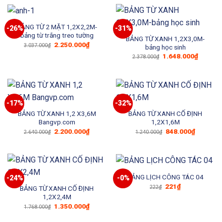
1.490.000₫.
là:
1.100.0
BẢNG TỪ 2 MẶT 1,2X2,2M-
-26%
-31%
bảng từ trắng treo tường
BẢNG TỪ XANH 1,2X3,0M-
Giá
Giá
2.250.000
₫
3.037.000
₫
bảng học sinh
gốc
hiện
Giá
Giá
1.648.000
₫
là:
tại
2.378.000
₫
gốc
hiện
3.037.000₫.
là:
là:
tại
2.250.000₫.
2.378.000₫.
là:
1.648.0
-17%
-32%
BẢNG TỪ XANH 1,2 X3,6M
BẢNG TỪ XANH CỐ ĐỊNH
Bangvp.com
1,2X1,6M
Giá
Giá
Giá
Giá
2.200.000
₫
848.000
₫
2.640.000
₫
1.240.000
₫
gốc
hiện
gốc
hiện
là:
tại
là:
tại
2.640.000₫.
là:
1.240.000₫.
là:
2.200.000₫.
848.000₫
BẢNG LỊCH CÔNG TÁC 04
-24%
-0%
Giá
Giá
221
₫
222
₫
BẢNG TỪ XANH CỐ ĐỊNH
gốc
hiện
1,2X2,4M
là:
tại
222₫.
là:
Giá
Giá
1.350.000
₫
1.768.000
₫
221₫.
gốc
hiện
là:
tại