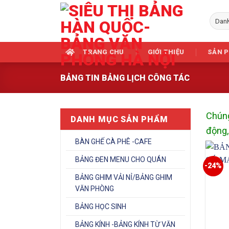
Skip
to
content
TRANG CHỦ
GIỚI THIỆU
SẢN 
BẢNG TIN BẢNG LỊCH CÔNG TÁC
Chúng
DANH MỤC SẢN PHẨM
động,
BÀN GHẾ CÀ PHÊ -CAFE
BẢNG ĐEN MENU CHO QUÁN
-24%
BẢNG GHIM VẢI NỈ/BẢNG GHIM
VĂN PHÒNG
BẢNG HỌC SINH
BẢNG KÍNH -BẢNG KÍNH TỪ VĂN