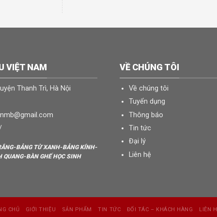
U VIỆT NAM
VỀ CHÚNG TÔI
Huyện Thanh Trì, Hà Nội
Về chúng tôi
Tuyển dụng
uanmb@gmail.com
Thông báo
/
Tin tức
Đại lý
TRẮNG-BẢNG TỪ XANH-BẢNG KÍNH-
Liên hệ
 QUANG-BÀN GHẾ HỌC SINH
NG CHỦ
GIỚI THIỆU
SẢN PHẨM
TIN TỨC
ĐỐI TÁC – KHÁCH HÀNG
LIÊN 