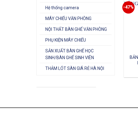
-47%
Hệ thống camera
MÁY CHIẾU VĂN PHÒNG
NỘI THẤT BÀN GHẾ VĂN PHÒNG
PHỤ KIỆN MÁY CHIẾU
SẢN XUẤT BÀN GHẾ HỌC
BẢN
SINH/BÀN GHẾ SINH VIÊN
THẢM LÓT SÀN GIÁ RẺ HÀ NỘI