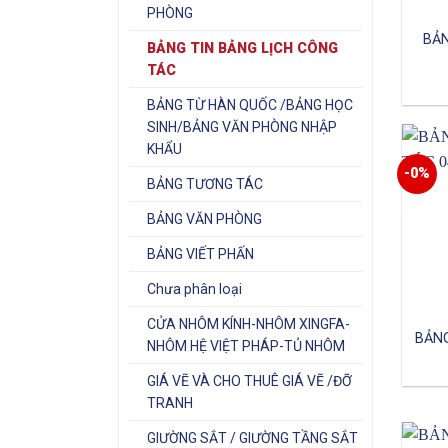
PHÒNG
BẢN
BẢNG TIN BẢNG LỊCH CÔNG
TÁC
BẢNG TỪ HÀN QUỐC /BẢNG HỌC
SINH/BẢNG VĂN PHÒNG NHẬP
KHẨU
-0%
BẢNG TƯƠNG TÁC
BẢNG VĂN PHÒNG
BẢNG VIẾT PHẤN
Chưa phân loại
CỬA NHÔM KÍNH-NHÔM XINGFA-
BẢNG
NHÔM HỆ VIỆT PHÁP-TỦ NHÔM
GIÁ VẼ VÀ CHO THUÊ GIÁ VẼ /ĐỠ
TRANH
GIƯỜNG SẮT / GIƯỜNG TẦNG SẮT