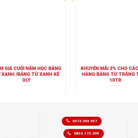
M GIÁ CUỐI NĂM HỌC BẢNG
KHUYẾN MÃI 3% CHO CÁ
 XANH /BẢNG TỪ XANH KẺ
HÀNG BẢNG TỪ TRẮNG 
OLY
10TR
0973 394 997
0824.172.099