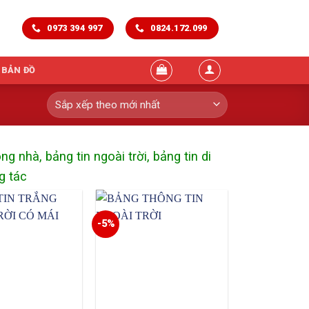
0973 394 997
0824.172.099
 BẢN ĐỒ
g nhà, bảng tin ngoài trời, bảng tin di
g tác
-5%