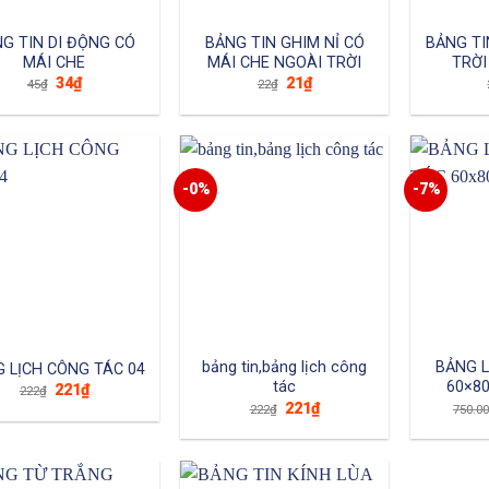
G TIN DI ĐỘNG CÓ
BẢNG TIN GHIM NỈ CÓ
BẢNG TI
MÁI CHE
MÁI CHE NGOÀI TRỜI
TRỜI
Giá
Giá
Giá
Giá
34
₫
21
₫
45
₫
22
₫
gốc
hiện
gốc
hiện
là:
tại
là:
tại
45₫.
là:
22₫.
là:
34₫.
21₫.
-0%
-7%
bảng tin,bảng lịch công
BẢNG L
 LỊCH CÔNG TÁC 04
tác
60×8
Giá
Giá
221
₫
222
₫
gốc
hiện
Giá
Giá
221
₫
222
₫
750.0
là:
tại
gốc
hiện
222₫.
là:
là:
tại
221₫.
222₫.
là:
221₫.