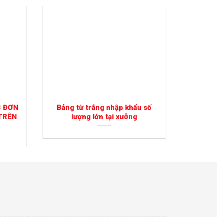
C ĐƠN
Bảng từ trắng nhập khẩu số
Cung c
TRÊN
lượng lớn tại xưởng
tranh