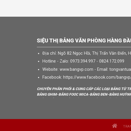
SIỆU THỊ BẢNG VĂN PHÒNG HÀNG ĐẦ
Địa chỉ: Ngõ 82 Ngọc Hồi, Thị Trấn Văn Điển, 
Hotline - Zalo: 0973.394.997 - 0824.172.099
Website: www.bangvp.com - Email: tongvant
Facebook: https://www.facebook.com/bangvp
CHUYÊN PHÂN PHỐI & CUNG CẤP CÁC LOẠI BẢNG TỪ 
BẢNG GHIM-BẢNG FOOC MICA-BẢNG ĐEN-BẢNG HUỲNH
CHÚNG TÔI ĐANG TÌM CÁC ĐƠN VỊ VỀ TINH Ở CÁC TỈNH
Chi nhánh: Thành phố nam định; Tỉnh nam định
Chi nhánh: Thành phố thái bình; Tỉnh thái bình
Chi nhánh: Thành phố vĩnh yên ; Tỉnh vĩnh phúc
Chi nhánh: Thành phố ninh bình; Tỉnh ninh bình
TRA
Chi nhánh: Thành phố hải phòng; Tỉnh hải phòng