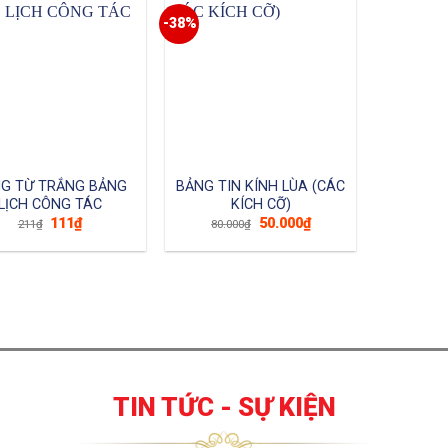
-38%
G TỪ TRẮNG BẢNG
BẢNG TIN KÍNH LÙA (CÁC
LỊCH CÔNG TÁC
KÍCH CỠ)
Giá
Giá
Giá
Giá
111
₫
50.000
₫
211
₫
80.000
₫
gốc
hiện
gốc
hiện
là:
tại
là:
tại
211₫.
là:
80.000₫.
là:
111₫.
50.000₫.
TIN TỨC - SỰ KIỆN