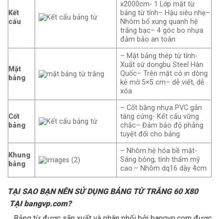
x2000cm- 1 Lớp mặt từ
Kết
bảng từ tính– Hậu siêu nhẹ–
cấu
Nhôm bổ xung quanh hệ
trắng bạc– 4 góc bo nhựa
đảm bảo an toàn
– Mặt bảng thép từ tính-
Xuất sứ dongbu Steel Hàn
Mặt
Quốc– Trên mặt có in dòng
bảng
kẻ mờ 5×5 cm– dễ viết, dễ
xóa
– Cốt bằng nhựa PVC gân
Cốt
tăng cứng- Kết cấu vững
bảng
chắc– Đảm bảo độ phẳng
tuyệt đối cho bảng
– Nhôm hệ hóa bề mặt-
Khung
Sáng bóng, tính thẩm mỹ
bảng
cao.– Nhôm dq16 dày 4cm
TẠI SAO BẠN NÊN SỬ DỤNG BẢNG TỪ TRẮNG 60 X80
TẠI bangvp.com?
_ Bảng từ được sãn xuất và phân phối bởi
bangvp.com
được