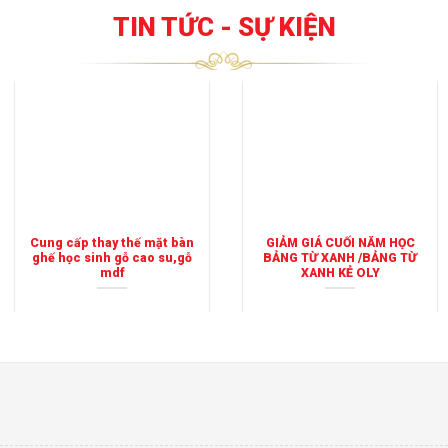
TIN TỨC - SỰ KIỆN
Cung cấp thay thế mặt bàn
GIẢM GIÁ CUỐI NĂM HỌC
ghế học sinh gỗ cao su,gỗ
BẢNG TỪ XANH /BẢNG TỪ
mdf
XANH KẺ OLY