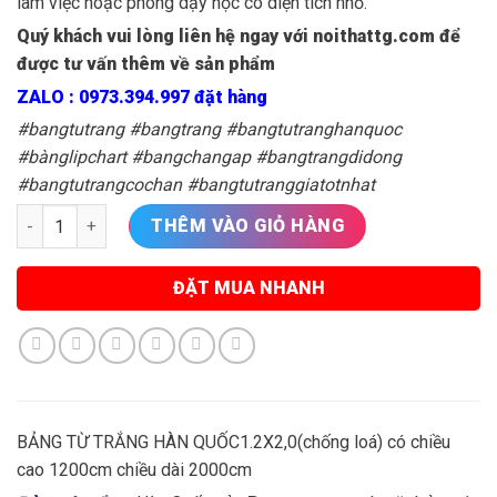
làm việc hoặc phòng dạy học có diện tích nhỏ.
Quý khách vui lòng liên hệ ngay với noithattg.com để
được tư vấn thêm về sản phẩm
ZALO : 0973.394.997 đặt hàng
#bangtutrang #bangtrang #bangtutranghanquoc
#bànglipchart #bangchangap #bangtrangdidong
#bangtutrangcochan #bangtutranggiatotnhat
BẢNG TỪ TRẮNG HÀN QUỐC CHỐNG LOÁ 1.2X2M số lượng
THÊM VÀO GIỎ HÀNG
ĐẶT MUA NHANH
BẢNG TỪ TRẮNG HÀN QUỐC1.2X2,0(chống loá) có chiều
cao 1200cm chiều dài 2000cm