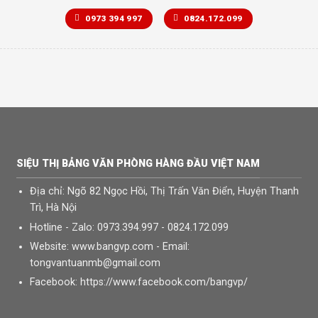
0973 394 997
0824.172.099
SIỆU THỊ BẢNG VĂN PHÒNG HÀNG ĐẦU VIỆT NAM
Địa chỉ: Ngõ 82 Ngọc Hồi, Thị Trấn Văn Điển, Huyện Thanh
Trì, Hà Nội
Hotline - Zalo: 0973.394.997 - 0824.172.099
Website: www.bangvp.com - Email:
tongvantuanmb@gmail.com
Facebook: https://www.facebook.com/bangvp/
CHUYÊN PHÂN PHỐI & CUNG CẤP CÁC LOẠI BẢNG TỪ TRẮNG-BẢNG