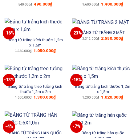
Giá
Giá
Giá
Giá
490.000
₫
1.400.000
₫
540.000
₫
1.600.000
₫
gốc
hiện
gốc
hiện
là:
tại
là:
tại
540.000₫.
là:
1.600.000₫.
là:
490.000₫.
1.400.0
BẢNG TỪ TRẮNG 2 MẶT
-16%
-23%
Giá
Giá
2.550.000
₫
3.312.000
₫
Bảng từ trắng kích thước 1,2m
gốc
hiện
x 1,6m
là:
tại
3.312.000₫.
là:
Giá
Giá
1.050.000
₫
1.250.000
₫
2.550.0
gốc
hiện
là:
tại
1.250.000₫.
là:
1.050.000₫.
-13%
-15%
Bảng từ trắng treo tường kích
Bảng từ trắng kích thước 1,2m
thước 1,2m x 2m
x 1,5m
Giá
Giá
Giá
Giá
1.300.000
₫
1.020.000
₫
1.500.000
₫
1.200.000
₫
gốc
hiện
gốc
hiện
là:
tại
là:
tại
1.500.000₫.
là:
1.200.000₫.
là:
1.300.000₫.
1.020.0
-4%
-7%
BẢNG TỪ TRẮNG HÀN QUỐC
Bảng từ trắng hàn quốc
0,6X1,0m
1,0×1,2m