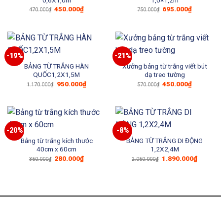
Giá
Giá
Giá
Giá
450.000
₫
695.000
₫
470.000
₫
750.000
₫
gốc
hiện
gốc
hiện
là:
tại
là:
tại
470.000₫.
là:
750.000₫.
là:
450.000₫.
695.000₫
-19%
-21%
BẢNG TỪ TRẮNG HÀN
Xưởng bảng từ trắng viết bút
QUỐC1,2X1,5M
dạ treo tường
Giá
Giá
Giá
Giá
950.000
₫
450.000
₫
1.170.000
₫
570.000
₫
gốc
hiện
gốc
hiện
là:
tại
là:
tại
1.170.000₫.
là:
570.000₫.
là:
950.000₫.
450.000₫
-20%
-8%
Bảng từ trắng kích thước
BẢNG TỪ TRẮNG DI ĐỘNG
40cm x 60cm
1,2X2,4M
Giá
Giá
Giá
Giá
280.000
₫
1.890.000
₫
350.000
₫
2.050.000
₫
gốc
hiện
gốc
hiện
là:
tại
là:
tại
350.000₫.
là:
2.050.000₫.
là:
280.000₫.
1.890.0