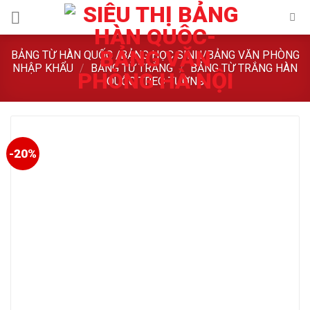
Skip
to
content
BẢNG TỪ HÀN QUỐC /BẢNG HỌC SINH/BẢNG VĂN PHÒNG
NHẬP KHẨU
/
BẢNG TỪ TRẮNG
/
BẢNG TỪ TRẮNG HÀN
QUỐC TREO TƯỜNG
-20%