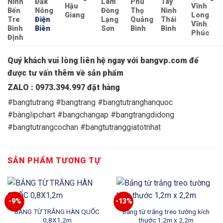
Ninh
Đắk
Lâm
Phú
Tây
Hậu
Vĩnh
Bến
Nông
Đồng
Thọ
Ninh
Giang
Long
Tre
Điện
Lạng
Quảng
Thái
Vĩnh
Bình
Biên
Sơn
Bình
Bình
Phúc
Định
Quý khách vui lòng liên hệ ngay với bangvp.com để
được tư vấn thêm về sản phẩm
ZALO : 0973.394.997 đặt hàng
#bangtutrang #bangtrang #bangtutranghanquoc
#bànglipchart #bangchangap #bangtrangdidong
#bangtutrangcochan #bangtutranggiatotnhat
SẢN PHẨM TƯƠNG TỰ
-9%
-13%
BẢNG TỪ TRẮNG HÀN QUỐC
Bảng từ trắng treo tường kích
0,8X1,2m
thước 1,2m x 2,2m