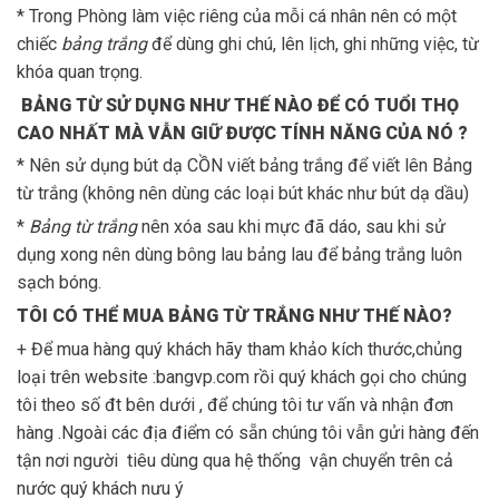
* Trong Phòng làm việc riêng của mỗi cá nhân nên có một
chiếc
bảng trắng
để dùng ghi chú, lên lịch, ghi những việc, từ
khóa quan trọng.
BẢNG TỪ SỬ DỤNG NHƯ THẾ NÀO ĐỂ CÓ TUỔI THỌ
CAO NHẤT MÀ VẪN GIỮ ĐƯỢC TÍNH NĂNG CỦA NÓ ?
* Nên sử dụng bút dạ CỒN viết bảng trắng để viết lên Bảng
từ trắng (không nên dùng các loại bút khác như bút dạ dầu)
*
Bảng từ trắng
nên xóa sau khi mực đã dáo, sau khi sử
dụng xong nên dùng bông lau bảng lau để bảng trắng luôn
sạch bóng.
TÔI CÓ THỂ MUA BẢNG TỪ TRẮNG NHƯ THẾ NÀO?
+ Để mua hàng quý khách hãy tham khảo kích thước,chủng
loại trên website :bangvp.com rồi quý khách gọi cho chúng
tôi theo số đt bên dưới , để chúng tôi tư vấn và nhận đơn
hàng .Ngoài các địa điểm có sẵn chúng tôi vẫn gửi hàng đến
tận nơi người tiêu dùng qua hệ thống vận chuyển trên cả
nước quý khách nưu ý