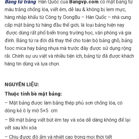
Bảng từ trắng
Hàn Quốc của
Bangvp.com
có mặt bảng từ
màu trắng chống lóa, viết êm, dễ lau & không bị lem mực,
hàng nhập khẩu từ Công ty DongBu – Hàn Quốc – nhà cung
cấp mặt bảng từ hàng đầu thế giới, là loại bảng hiện nay
được dùng rất phổ biến trong trường học, văn phòng và gia
đình. Bảng từ ra đời đã thay thế cho toàn bộ bảng ghỗ, bảng
fooc mica hay bảng nhựa mà trước đây được sử dụng rộng
rãi. Chính sự ưu việt và nhiều tiện ích, bảng từ đã được khách
hàng tin dùng và lựa chọn.
NGUYÊN LIỆU:
Thu
ộ
c tính b
ề
m
ặ
t b
ả
ng:
– Mặt bảng được làm bằng thép phủ sơn chống lóa, có
dòng kẻ ô ly mờ 5×5 cm
– Bề mặt bảng viết bút êm tay và xóa dễ dàng không để lại
vết sau khi xóa
– Chịu được độ ẩm và nhiệt cao trong mọi thời tiết