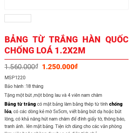
BẢNG TỪ TRẮNG HÀN QUỐC
CHỐNG LOÁ 1.2X2M
Giá
Giá
1.560.000
1.250.000
₫
₫
gốc
hiện
MSP1220
là:
tại
Bảo hành :18 tháng
1.560.000₫.
là:
1.250.000₫.
Tặng một bút ,một bông lau và 4 viên nam châm
Bảng từ trắng
có mặt bảng làm bằng thép từ tính
chống
lóa
, có các dòng kẻ mờ 5x5cm, viết bằng bút dạ hoặc bút
lông, có khả năng hút nam châm để đính giấy tờ, thông báo,
tranh ảnh.. lên mặt bảng. Tiện ích dùng cho các văn phòng