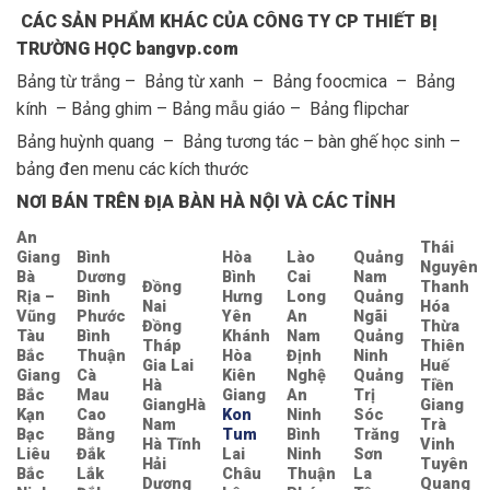
CÁC SẢN PHẨM KHÁC CỦA CÔNG TY CP THIẾT BỊ
TRƯỜNG HỌC bangvp.com
Bảng từ trắng – Bảng từ xanh – Bảng foocmica – Bảng
kính – Bảng ghim – Bảng mẫu giáo – Bảng flipchar
Bảng huỳnh quang – Bảng tương tác – bàn ghế học sinh –
bảng đen menu các kích thước
NƠI BÁN TRÊN ĐỊA BÀN HÀ NỘI VÀ CÁC TỈNH
An
Thái
Giang
Bình
Hòa
Lào
Quảng
Nguyên
Bà
Dương
Bình
Cai
Nam
Đồng
Thanh
Rịa –
Bình
Hưng
Long
Quảng
Nai
Hóa
Vũng
Phước
Yên
An
Ngãi
Đồng
Thừa
Tàu
Bình
Khánh
Nam
Quảng
Tháp
Thiên
Bắc
Thuận
Hòa
Định
Ninh
Gia Lai
Huế
Giang
Cà
Kiên
Nghệ
Quảng
Hà
Tiền
Bắc
Mau
Giang
An
Trị
GiangHà
Giang
Kạn
Cao
Kon
Ninh
Sóc
Nam
Trà
Bạc
Bằng
Tum
Bình
Trăng
Hà Tĩnh
Vinh
Liêu
Đắk
Lai
Ninh
Sơn
Hải
Tuyên
Bắc
Lắk
Châu
Thuận
La
Dương
Quang