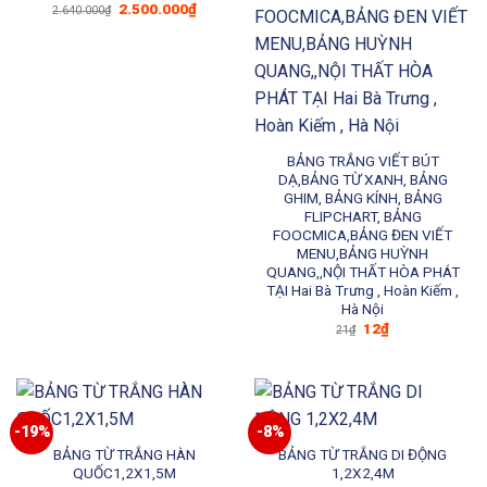
Giá
Giá
2.500.000
₫
2.640.000
₫
gốc
hiện
là:
tại
2.640.000₫.
là:
2.500.000₫.
BẢNG TRẮNG VIẾT BÚT
DẠ,BẢNG TỪ XANH, BẢNG
GHIM, BẢNG KÍNH, BẢNG
FLIPCHART, BẢNG
FOOCMICA,BẢNG ĐEN VIẾT
MENU,BẢNG HUỲNH
QUANG,,NỘI THẤT HÒA PHÁT
TẠI Hai Bà Trưng , Hoàn Kiếm ,
Hà Nội
Giá
Giá
12
₫
21
₫
gốc
hiện
là:
tại
21₫.
là:
12₫.
-19%
-8%
BẢNG TỪ TRẮNG HÀN
BẢNG TỪ TRẮNG DI ĐỘNG
QUỐC1,2X1,5M
1,2X2,4M