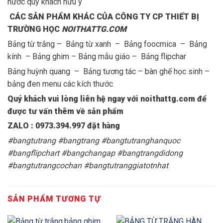
nước quý khách nưu ý
CÁC SẢN PHẨM KHÁC CỦA CÔNG TY CP THIẾT BỊ
TRƯỜNG HỌC
NOITHATTG.COM
Bảng từ trắng – Bảng từ xanh – Bảng foocmica – Bảng
kính – Bảng ghim – Bảng mẫu giáo – Bảng flipchar
Bảng huỳnh quang – Bảng tương tác – bàn ghế học sinh –
bảng đen menu các kích thước
Quý khách vui lòng liên hệ ngay với noithattg.com để
được tư vấn thêm về sản phẩm
ZALO : 0973.394.997 đặt hàng
#bangtutrang #bangtrang #bangtutranghanquoc
#bangflipchart #bangchangap #bangtrangdidong
#bangtutrangcochan #bangtutranggiatotnhat
SẢN PHẨM TƯƠNG TỰ