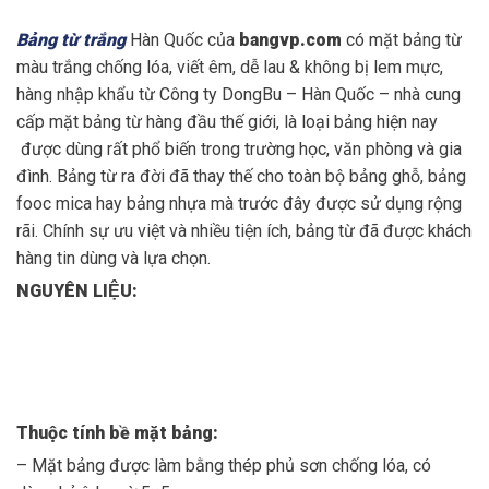
Bảng từ trắng
Hàn Quốc của
bangvp.com
có mặt bảng từ
màu trắng chống lóa, viết êm, dễ lau & không bị lem mực,
hàng nhập khẩu từ Công ty DongBu – Hàn Quốc – nhà cung
cấp mặt bảng từ hàng đầu thế giới, là loại bảng hiện nay
được dùng rất phổ biến trong trường học, văn phòng và gia
đình. Bảng từ ra đời đã thay thế cho toàn bộ bảng ghỗ, bảng
fooc mica hay bảng nhựa mà trước đây được sử dụng rộng
rãi. Chính sự ưu việt và nhiều tiện ích, bảng từ đã được khách
hàng tin dùng và lựa chọn.
NGUYÊN LIỆU:
Thu
ộ
c tính b
ề
m
ặ
t b
ả
ng:
– Mặt bảng được làm bằng thép phủ sơn chống lóa, có