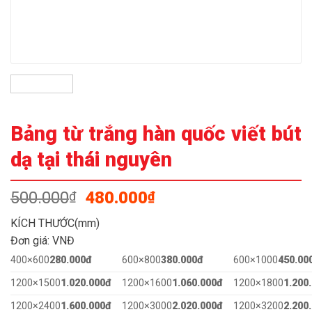
Bảng từ trắng hàn quốc viết bút
dạ tại thái nguyên
Giá
Giá
500.000
480.000
₫
₫
gốc
hiện
KÍCH THƯỚC(mm)
là:
tại
Đơn giá: VNĐ
500.000₫.
là:
400×600
280.000đ
600×800
480.000₫.
380.000đ
600×1000
450.00
1200×1500
1.020.000đ
1200×1600
1.060.000đ
1200×1800
1.200
1200×2400
1.600.000đ
1200×3000
2.020.000đ
1200×3200
2.200