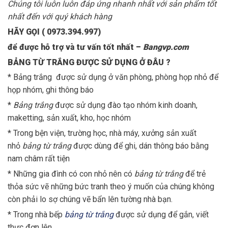
Chúng tôi luôn luôn đáp ứng nhanh nhất với sản phẩm tốt
nhất đến với quý khách hàng
HÃY GỌI ( 0973.394.997)
để được hỗ trợ và tư vấn tốt nhất –
Bangvp.com
BẢNG TỪ TRẮNG ĐƯỢC SỬ DỤNG Ở ĐÂU ?
* Bảng trắng được sử dụng ở văn phòng, phòng họp nhỏ để
họp nhóm, ghi thông báo
*
Bảng trắng
được sử dụng đào tạo nhóm kinh doanh,
maketting, sản xuất, kho, học nhóm
* Trong bện viện, trường học, nhà máy, xưởng sản xuất
nhỏ
bảng từ trắng
được dùng để ghi, dán thông báo bằng
nam châm rất tiện
* Những gia đình có con nhỏ nên có
bảng từ trắng
để trẻ
thỏa sức vẽ những bức tranh theo ý muốn của chúng không
còn phải lo sợ chúng vẽ bẩn lên tường nhà bạn.
* Trong nhà bếp
bảng từ trắng
được sử dụng để gắn, viết
thực đơn lên