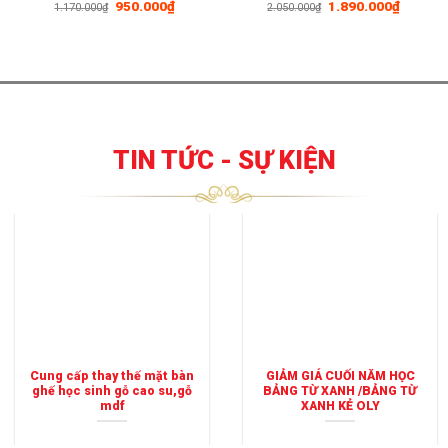
Giá
Giá
Giá
Giá
950.000
₫
1.890.000
₫
1.170.000
₫
2.050.000
₫
gốc
hiện
gốc
hiện
là:
tại
là:
tại
1.170.000₫.
là:
2.050.000₫.
là:
950.000₫.
1.890.0
TIN TỨC - SỰ KIỆN
Cung cấp thay thế mặt bàn
GIẢM GIÁ CUỐI NĂM HỌC
ghế học sinh gỗ cao su,gỗ
BẢNG TỪ XANH /BẢNG TỪ
mdf
XANH KẺ OLY