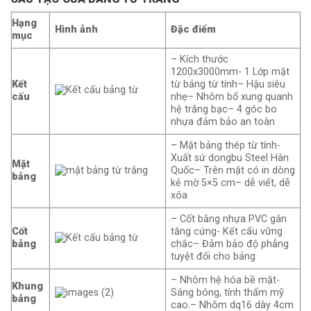
Hạng
Hình ảnh
Đặc điểm
mục
– Kích thước
1200x3000mm- 1 Lớp mặt
Kết
từ bảng từ tính– Hậu siêu
cấu
nhẹ– Nhôm bổ xung quanh
hệ trắng bạc– 4 góc bo
nhựa đảm bảo an toàn
– Mặt bảng thép từ tính-
Xuất sứ dongbu Steel Hàn
Mặt
Quốc– Trên mặt có in dòng
bảng
kẻ mờ 5×5 cm– dễ viết, dễ
xóa
– Cốt bằng nhựa PVC gân
Cốt
tăng cứng- Kết cấu vững
bảng
chắc– Đảm bảo độ phẳng
tuyệt đối cho bảng
– Nhôm hệ hóa bề mặt-
Khung
Sáng bóng, tính thẩm mỹ
bảng
cao.– Nhôm dq16 dày 4cm