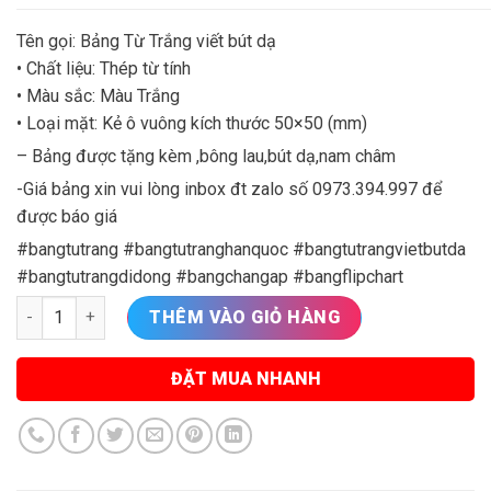
Tên gọi: Bảng Từ Trắng viết bút dạ
• Chất liệu: Thép từ tính
• Màu sắc: Màu Trắng
• Loại mặt: Kẻ ô vuông kích thước 50×50 (mm)
– Bảng được tặng kèm ,bông lau,bút dạ,nam châm
-Giá bảng xin vui lòng inbox đt zalo số 0973.394.997 để
được báo giá
#bangtutrang #bangtutranghanquoc #bangtutrangvietbutda
#bangtutrangdidong #bangchangap #bangflipchart
Bảng từ trắng hàn quốc viết bút dạ tại thái nguyên số lượng
THÊM VÀO GIỎ HÀNG
ĐẶT MUA NHANH