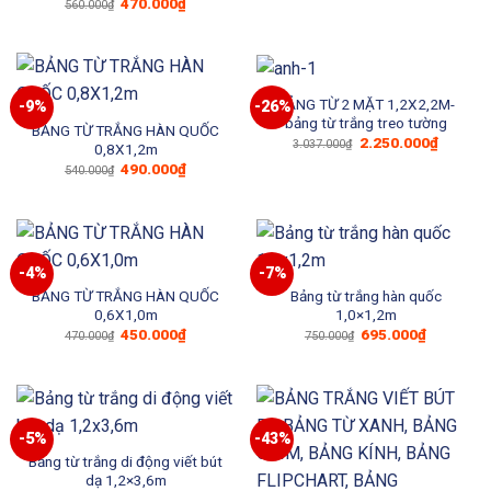
Giá
Giá
470.000
₫
560.000
₫
gốc
hiện
là:
tại
560.000₫.
là:
470.000₫.
BẢNG TỪ 2 MẶT 1,2X2,2M-
-9%
-26%
bảng từ trắng treo tường
BẢNG TỪ TRẮNG HÀN QUỐC
Giá
Giá
2.250.000
₫
3.037.000
₫
0,8X1,2m
gốc
hiện
Giá
Giá
490.000
₫
là:
tại
540.000
₫
gốc
hiện
3.037.000₫.
là:
là:
tại
2.250.0
540.000₫.
là:
490.000₫.
-4%
-7%
BẢNG TỪ TRẮNG HÀN QUỐC
Bảng từ trắng hàn quốc
0,6X1,0m
1,0×1,2m
Giá
Giá
Giá
Giá
450.000
₫
695.000
₫
470.000
₫
750.000
₫
gốc
hiện
gốc
hiện
là:
tại
là:
tại
470.000₫.
là:
750.000₫.
là:
450.000₫.
695.000₫
-5%
-43%
Bảng từ trắng di động viết bút
dạ 1,2×3,6m