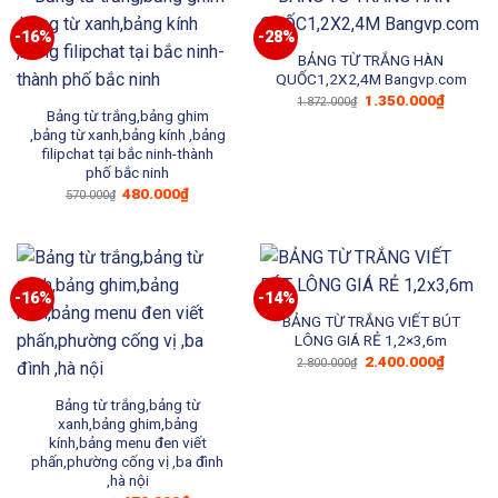
-16%
-28%
BẢNG TỪ TRẮNG HÀN
QUỐC1,2X2,4M Bangvp.com
Giá
Giá
1.350.000
₫
1.872.000
₫
gốc
hiện
Bảng từ trắng,bảng ghim
là:
tại
,bảng từ xanh,bảng kính ,bảng
1.872.000₫.
là:
filipchat tại bắc ninh-thành
1.350.0
phố bắc ninh
Giá
Giá
480.000
₫
570.000
₫
gốc
hiện
là:
tại
570.000₫.
là:
480.000₫.
-16%
-14%
BẢNG TỪ TRẮNG VIẾT BÚT
LÔNG GIÁ RẺ 1,2×3,6m
Giá
Giá
2.400.000
₫
2.800.000
₫
gốc
hiện
là:
tại
2.800.000₫.
là:
Bảng từ trắng,bảng từ
2.400.0
xanh,bảng ghim,bảng
kính,bảng menu đen viết
phấn,phường cống vị ,ba đình
,hà nội