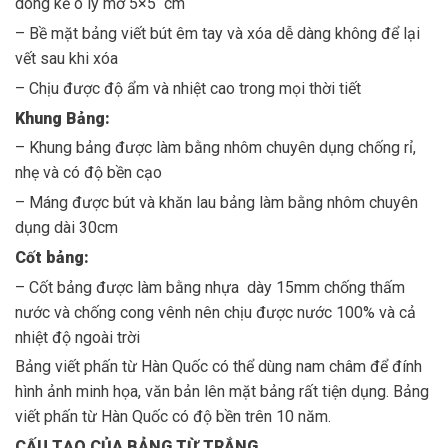
dòng kẻ ô ly mờ 5×5 cm
– Bề mặt bảng viết bút êm tay và xóa dễ dàng không để lại
vết sau khi xóa
– Chịu được độ ẩm và nhiệt cao trong mọi thời tiết
Khung B
ả
ng:
– Khung bảng được làm bằng nhôm chuyên dụng chống rỉ,
nhẹ và có độ bền cạo
– Máng được bút và khăn lau bảng làm bằng nhôm chuyên
dụng dài 30cm
C
ố
t b
ả
ng:
– Cốt bảng được làm bằng nhựa dày 15mm chống thấm
nước và chống cong vênh nên chịu được nước 100% và cả
nhiệt độ ngoài trời
Bảng viết phấn từ Hàn Quốc có thể dùng nam châm để đính
hình ảnh minh họa, văn bản lên mặt bảng rất tiện dụng. Bảng
viết phấn từ Hàn Quốc có độ bền trên 10 năm.
CẤU TẠO CỦA BẢNG TỪ TRẮNG