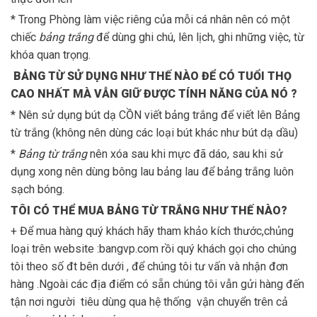
* Trong Phòng làm việc riêng của mỗi cá nhân nên có một
chiếc
bảng trắng
để dùng ghi chú, lên lịch, ghi những việc, từ
khóa quan trọng.
BẢNG TỪ SỬ DỤNG NHƯ THẾ NÀO ĐỂ CÓ TUỔI THỌ
CAO NHẤT MÀ VẪN GIỮ ĐƯỢC TÍNH NĂNG CỦA NÓ ?
* Nên sử dụng bút dạ CỒN viết bảng trắng để viết lên Bảng
từ trắng (không nên dùng các loại bút khác như bút dạ dầu)
*
Bảng từ trắng
nên xóa sau khi mực đã dáo, sau khi sử
dụng xong nên dùng bông lau bảng lau để bảng trắng luôn
sạch bóng.
TÔI CÓ THỂ MUA BẢNG TỪ TRẮNG NHƯ THẾ NÀO?
+ Để mua hàng quý khách hãy tham khảo kích thước,chủng
loại trên website :bangvp.com rồi quý khách gọi cho chúng
tôi theo số đt bên dưới , để chúng tôi tư vấn và nhận đơn
hàng .Ngoài các địa điểm có sẵn chúng tôi vẫn gửi hàng đến
tận nơi người tiêu dùng qua hệ thống vận chuyển trên cả