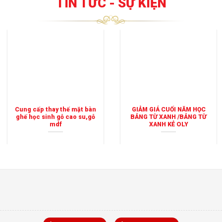
TIN TỨC - SỰ KIỆN
Cung cấp thay thế mặt bàn
GIẢM GIÁ CUỐI NĂM HỌC
ghế học sinh gỗ cao su,gỗ
BẢNG TỪ XANH /BẢNG TỪ
mdf
XANH KẺ OLY