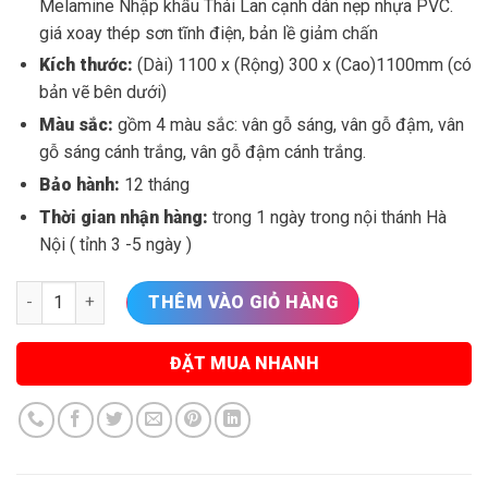
Melamine Nhập khẩu Thái Lan cạnh dán nẹp nhựa PVC.
giá xoay thép sơn tĩnh điện, bản lề giảm chấn
Kích thước:
(Dài) 1100 x (Rộng) 300 x (Cao)1100mm (có
bản vẽ bên dưới)
Màu sắc:
gồm 4 màu sắc: vân gỗ sáng, vân gỗ đậm, vân
gỗ sáng cánh trắng, vân gỗ đậm cánh trắng.
Bảo hành:
12 tháng
Thời gian nhận hàng:
trong 1 ngày trong nội thánh Hà
Nội ( tỉnh 3 -5 ngày )
Tủ giầy thông minh 5 cánh TG11115 số lượng
THÊM VÀO GIỎ HÀNG
ĐẶT MUA NHANH