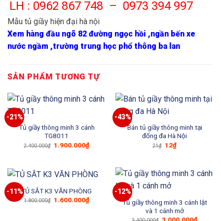
LH : 0962 867 748 – 0973 394 997
Mẫu tủ giầy hiện đại hà nội
Xem hàng đầu ngõ 82 đường ngọc hồi ,ngần bến xe
nước ngầm ,trường trung học phổ thông ba lan
SẢN PHẨM TƯƠNG TỰ
-21%
-43%
Tủ giầy thông minh 3 cánh
Bán tủ giầy thông minh tại
TG8011
đống đa Hà Nội
Giá
Giá
Giá
Giá
1.900.000
₫
12
₫
2.400.000
₫
21
₫
gốc
hiện
gốc
hiện
là:
tại
là:
tại
2.400.000₫.
là:
21₫.
là:
1.900.000₫.
12₫.
TỦ SẮT K3 VĂN PHÒNG
-11%
-12%
Giá
Giá
1.600.000
₫
1.800.000
₫
Tủ giầy thông minh 3 cánh lật
gốc
hiện
và 1 cánh mở
là:
tại
1.800.000₫.
là:
Giá
Giá
3.000.000
₫
3.400.000
₫