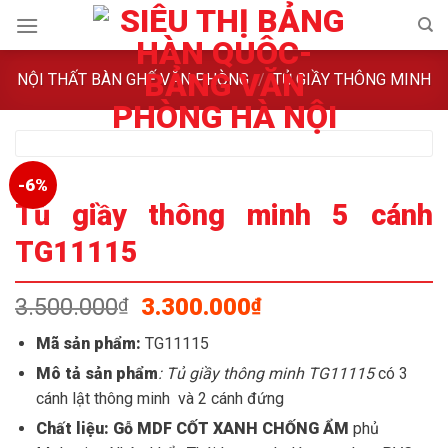
Skip
to
content
NỘI THẤT BÀN GHẾ VĂN PHÒNG
/
TỦ GIẦY THÔNG MINH
-6%
Tủ giầy thông minh 5 cánh
TG11115
Giá
Giá
3.500.000
3.300.000
₫
₫
gốc
hiện
Mã sản phẩm:
TG11115
là:
tại
Mô tả sản phẩm
: Tủ giầy thông minh TG11115
có 3
3.500.000₫.
là:
3.300.000₫.
cánh lật thông minh và 2 cánh đứng
Chất liệu: Gỗ MDF CỐT XANH CHỐNG ẨM
phủ