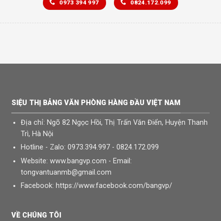
0973 394 997
0824.172.099
SIỆU THỊ BẢNG VĂN PHÒNG HÀNG ĐẦU VIỆT NAM
Địa chỉ: Ngõ 82 Ngọc Hồi, Thị Trấn Văn Điển, Huyện Thanh
Trì, Hà Nội
Hotline - Zalo: 0973.394.997 - 0824.172.099
Website: www.bangvp.com - Email:
tongvantuanmb@gmail.com
Facebook: https://www.facebook.com/bangvp/
CHUYÊN PHÂN PHỐI & CUNG CẤP CÁC LOẠI BẢNG TỪ TRẮNG-BẢNG
TỪ XANH-BẢNG KÍNH-BẢNG GHIM-BẢNG FOOC MICA-BẢNG ĐEN-
VỀ CHÚNG TÔI