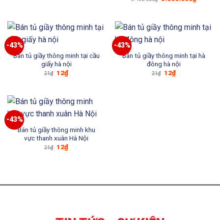
1.600.000₫.
gốc
hiện
là:
tại
3.400.000₫.
là:
3.000.0
-43%
-43%
Bán tủ giầy thông minh tại cầu
Bán tủ giầy thông minh tại hà
giấy hà nội
đông hà nội
Giá
Giá
Giá
Giá
12
₫
12
₫
21
₫
21
₫
gốc
hiện
gốc
hiện
là:
tại
là:
tại
21₫.
là:
21₫.
là:
12₫.
12₫.
-43%
Bán tủ giầy thông minh khu
vực thanh xuân Hà Nội
Giá
Giá
12
₫
21
₫
gốc
hiện
là:
tại
21₫.
là:
12₫.