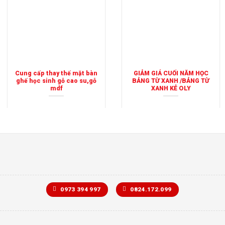
Cung cấp thay thế mặt bàn
GIẢM GIÁ CUỐI NĂM HỌC
ghế học sinh gỗ cao su,gỗ
BẢNG TỪ XANH /BẢNG TỪ
mdf
XANH KẺ OLY
0973 394 997
0824.172.099