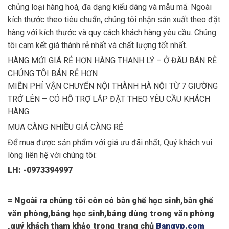
chủng loại hàng hoá, đa dạng kiểu dáng và mẫu mã. Ngoài
kích thước theo tiêu chuẩn, chúng tôi nhận sản xuất theo đặt
hàng với kích thước và quy cách khách hàng yêu cầu. Chúng
tôi cam kết giá thành rẻ nhất và chất lượng tốt nhất.
HÀNG MỚI GIÁ RẺ HƠN HÀNG THANH LÝ – Ở ĐÂU BÁN RẺ
CHÚNG TÔI BÁN RẺ HƠN
MIỄN PHÍ VẬN CHUYỂN NỘI THÀNH HÀ NỘI TỪ 7 GIƯỜNG
TRỞ LÊN – CÓ HỖ TRỢ LẮP ĐẶT THEO YÊU CẦU KHÁCH
HÀNG
MUA CÀNG NHIỀU GIÁ CÀNG RẺ
Để mua được sản phẩm với giá ưu đãi nhất, Quý khách vui
lòng liên hệ với chúng tôi:
LH: -0973394997
= Ngoài ra chúng tôi còn có bàn ghế học sinh,bàn ghế
văn phòng,bảng học sinh,bảng dùng trong văn phòng
,quý khách tham khảo trong trang chủ
Bangvp.com