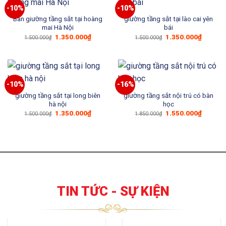
-10%
-10%
Bán giường tầng sắt tại hoàng
giường tầng sắt tại lào cai yên
mai Hà Nội
bái
Giá
Giá
Giá
Giá
1.350.000
₫
1.350.000
₫
1.500.000
₫
1.500.000
₫
gốc
hiện
gốc
hiện
là:
tại
là:
tại
1.500.000₫.
là:
1.500.000₫.
là:
1.350.000₫.
1.350.0
-10%
-16%
giường tầng sắt tại long biên
giường tầng sắt nội trú có bàn
hà nội
học
Giá
Giá
Giá
Giá
1.350.000
₫
1.550.000
₫
1.500.000
₫
1.850.000
₫
gốc
hiện
gốc
hiện
là:
tại
là:
tại
1.500.000₫.
là:
1.850.000₫.
là:
1.350.000₫.
1.550.0
TIN TỨC - SỰ KIỆN