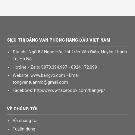
SIỆU THỊ BẢNG VĂN PHÒNG HÀNG ĐẦU VIỆT NAM
Địa chỉ: Ngõ 82 Ngọc Hồi, Thị Trấn Văn Điển, Huyện Thanh
Trì, Hà Nội
Hotline - Zalo: 0973.394.997 - 0824.172.099
Website: www.bangvp.com - Email:
tongvantuanmb@gmail.com
Facebook: https://www.facebook.com/bangvp/
CHUYÊN PHÂN PHỐI & CUNG CẤP CÁC LOẠI BẢNG TỪ TRẮNG-BẢNG
TỪ XANH-BẢNG KÍNH-BẢNG GHIM-BẢNG FOOC MICA-BẢNG ĐEN-
VỀ CHÚNG TÔI
BẢNG HUỲNH QUANG-BÀN GHẾ HỌC SINH
CHÚNG TÔI ĐANG TÌM CÁC ĐƠN VỊ VỀ TINH Ở CÁC TỈNH
Về chúng tôi
Chi nhánh: Thành phố nam định; Tỉnh nam định
Tuyển dụng
Chi nhánh: Thành phố thái bình; Tỉnh thái bình