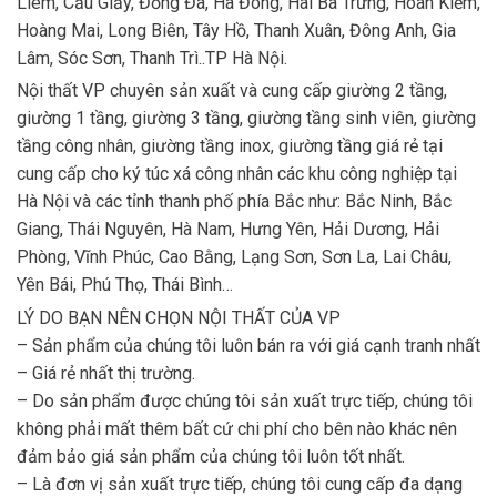
Liêm, Cầu Giấy, Đống Đa, Hà Đông, Hai Bà Trưng, Hoàn Kiếm,
Hoàng Mai, Long Biên, Tây Hồ, Thanh Xuân, Đông Anh, Gia
Lâm, Sóc Sơn, Thanh Trì..TP Hà Nội.
Nội thất VP chuyên sản xuất và cung cấp giường 2 tầng,
giường 1 tầng, giường 3 tầng, giường tầng sinh viên, giường
tầng công nhân, giường tầng inox, giường tầng giá rẻ tại
cung cấp cho ký túc xá công nhân các khu công nghiệp tại
Hà Nội và các tỉnh thanh phố phía Bắc như: Bắc Ninh, Bắc
Giang, Thái Nguyên, Hà Nam, Hưng Yên, Hải Dương, Hải
Phòng, Vĩnh Phúc, Cao Bằng, Lạng Sơn, Sơn La, Lai Châu,
Yên Bái, Phú Thọ, Thái Bình…
LÝ DO BẠN NÊN CHỌN NỘI THẤT CỦA VP
– Sản phẩm của chúng tôi luôn bán ra với giá cạnh tranh nhất
– Giá rẻ nhất thị trường.
– Do sản phẩm được chúng tôi sản xuất trực tiếp, chúng tôi
không phải mất thêm bất cứ chi phí cho bên nào khác nên
đảm bảo giá sản phẩm của chúng tôi luôn tốt nhất.
– Là đơn vị sản xuất trực tiếp, chúng tôi cung cấp đa dạng