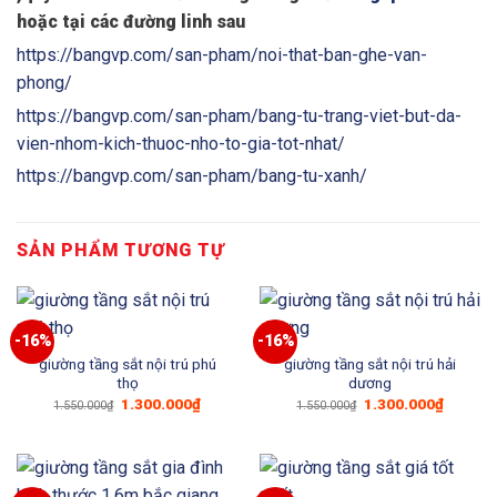
hoặc tại các đường linh sau
https://bangvp.com/san-pham/noi-that-ban-ghe-van-
phong/
https://bangvp.com/san-pham/bang-tu-trang-viet-but-da-
vien-nhom-kich-thuoc-nho-to-gia-tot-nhat/
https://bangvp.com/san-pham/bang-tu-xanh/
SẢN PHẨM TƯƠNG TỰ
-16%
-16%
giường tầng sắt nội trú phú
giường tầng sắt nội trú hải
thọ
dương
Giá
Giá
Giá
Giá
1.300.000
₫
1.300.000
₫
1.550.000
₫
1.550.000
₫
gốc
hiện
gốc
hiện
là:
tại
là:
tại
1.550.000₫.
là:
1.550.000₫.
là:
1.300.000₫.
1.300.0