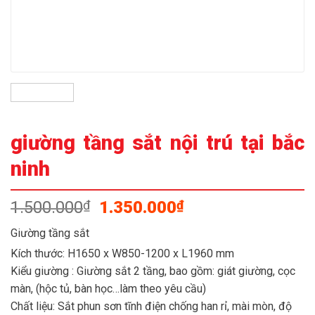
giường tầng sắt nội trú tại bắc
ninh
Giá
Giá
1.500.000
1.350.000
₫
₫
gốc
hiện
Giường tầng sắt
là:
tại
Kích thước: H1650 x W850-1200 x L1960 mm
1.500.000₫.
là:
1.350.000₫.
Kiểu giường : Giường sắt 2 tầng, bao gồm: giát giường, cọc
màn, (hộc tủ, bàn học…làm theo yêu cầu)
Chất liệu: Sắt phun sơn tĩnh điện chống han rỉ, mài mòn, độ