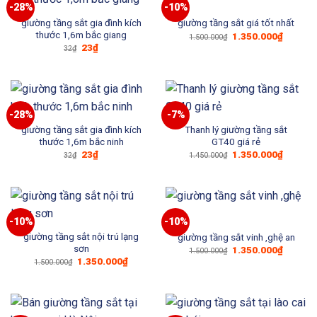
-28%
-10%
giường tầng sắt gia đình kích
giường tầng sắt giá tốt nhất
thước 1,6m bắc giang
Giá
Giá
1.350.000
₫
1.500.000
₫
gốc
hiện
Giá
Giá
23
₫
32
₫
là:
tại
gốc
hiện
1.500.000₫.
là:
là:
tại
1.350.0
32₫.
là:
23₫.
-28%
-7%
giường tầng sắt gia đình kích
Thanh lý giường tầng sắt
thước 1,6m bắc ninh
GT40 giá rẻ
Giá
Giá
Giá
Giá
23
₫
1.350.000
₫
32
₫
1.450.000
₫
gốc
hiện
gốc
hiện
là:
tại
là:
tại
32₫.
là:
1.450.000₫.
là:
23₫.
1.350.0
-10%
-10%
giường tầng sắt nội trú lạng
giường tầng sắt vinh ,ghệ an
sơn
Giá
Giá
1.350.000
₫
1.500.000
₫
gốc
hiện
Giá
Giá
1.350.000
₫
1.500.000
₫
là:
tại
gốc
hiện
1.500.000₫.
là:
là:
tại
1.350.0
1.500.000₫.
là:
1.350.000₫.