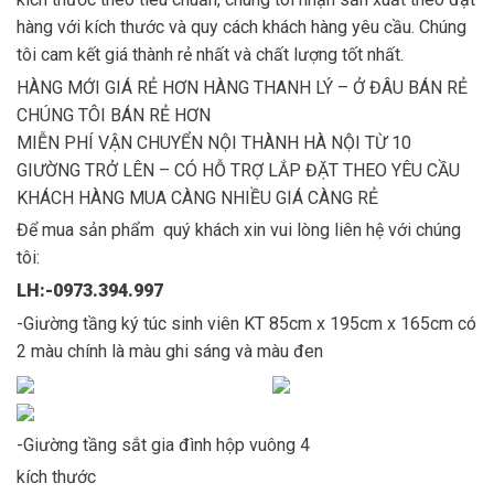
hàng với kích thước và quy cách khách hàng yêu cầu. Chúng
tôi cam kết giá thành rẻ nhất và chất lượng tốt nhất.
HÀNG MỚI GIÁ RẺ HƠN HÀNG THANH LÝ – Ở ĐÂU BÁN RẺ
CHÚNG TÔI BÁN RẺ HƠN
MIỄN PHÍ VẬN CHUYỂN NỘI THÀNH HÀ NỘI TỪ 10
GIƯỜNG TRỞ LÊN – CÓ HỖ TRỢ LẮP ĐẶT THEO YÊU CẦU
KHÁCH HÀNG MUA CÀNG NHIỀU GIÁ CÀNG RẺ
Để mua sản phẩm quý khách xin vui lòng liên hệ với chúng
tôi:
LH:-0973.394.997
-Giường tầng ký túc sinh viên KT 85cm x 195cm x 165cm có
2 màu chính là màu ghi sáng và màu đen
-Giường tầng sắt gia đình hộp vuông 4
kích thước