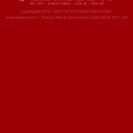
ĐỐI TÁC – KHÁCH HÀNG
LIÊN HỆ – BẢN ĐỒ
Chi nhánh: Thành phố sơn la; Tỉnh sơn la
Chi nhánh: Thành phố thanh hóa; tinhe thanh hóa
CopyRight© 2010 - 2020 THẾ GIỚI BẢNG VĂN PHÒNG -
Chi nhánh: Thành phố hòa bình; Tỉnh hòa bình
www.bangvp.com™ |
Thiết kế Web & Vận hành bởi CONG NGHE VIET JSC
Chi nhánh: Thành phố trà vinh
Chi nhánh: Thành phố gia lai
Chi nhánh: Thành phố vĩnh long
Chi nhánh: Thành phố phủ lý; Tỉnh hà nam
phân phối trên địa bàn hà nội
nơi bán: bùi xương trạch; chính kinh; cù chính lan; cự lộc; định
công; giải phóng; giáp nhất; hạ đình; hoàng đạo thành; hoàng
đạo thúy; hoàng minh giám; hoàng ngân; hoàng văn thái;
khuất duy tiến; khương đình; khương hạ; khương trung; kim
giang; lê trọng tấn; lê văn lương; lương thế vinh; nguyễn huy
tưởng; ngụy như kon tum; nguyễn ngọc nại; nguyễn quý đức;
nguyễn thị định; nguyễn trãi; nguyễn tuân; nguyễn xiển; nhân
hòa; phan đình giót; quan nhân; thượng đình; thanh xuân; hà
nội
nơi bán: đường 19-5; ba la; bạch thái bưởi; biên giang; cao
thắng; chiến thắng; cầu am; đa sĩ; đại mỗ; hà trì; huỳnh thúc
kháng; lê trọng tấn; lụa; lương văn can; mậu lương; mộ lao;
ngô gia tự; ngô thì nhậm; phú lương; quang trung; phúc la; tố