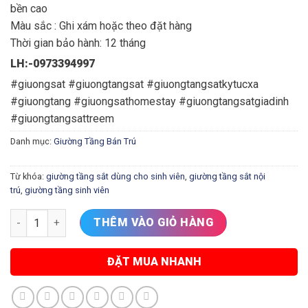
bền cao
Màu sắc : Ghi xám hoặc theo đặt hàng
Thời gian bảo hành: 12 tháng
LH:-0973394997
#giuongsat #giuongtangsat #giuongtangsatkytucxa
#giuongtang #giuongsathomestay #giuongtangsatgiadinh
#giuongtangsattreem
Danh mục:
Giường Tầng Bán Trú
Từ khóa:
giường tầng sắt dùng cho sinh viên
,
giường tầng sắt nội
trú
,
giường tầng sinh viên
giường tầng sắt nội trú tại bắc ninh số lượng
THÊM VÀO GIỎ HÀNG
ĐẶT MUA NHANH