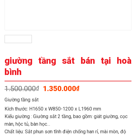
giường tầng sắt bán tại hoà
bình
Giá
Giá
1.500.000
1.350.000
₫
₫
gốc
hiện
Giường tầng sắt
là:
tại
Kích thước: H1650 x W850-1200 x L1960 mm
1.500.000₫.
là:
1.350.000₫.
Kiểu giường : Giường sắt 2 tầng, bao gồm: giát giường, cọc
màn, hộc tủ, bàn học…
Chất liệu: Sắt phun sơn tĩnh điện chống han rỉ, mài mòn, độ