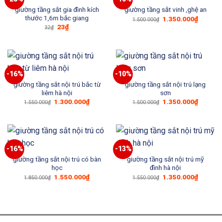
giường tầng sắt gia đình kích
giường tầng sắt vinh ,ghệ an
thước 1,6m bắc giang
Giá
Giá
1.350.000
₫
1.500.000
₫
gốc
hiện
Giá
Giá
23
₫
32
₫
là:
tại
gốc
hiện
1.500.000₫.
là:
là:
tại
1.350.0
32₫.
là:
23₫.
-16%
-10%
giường tầng sắt nội trú bắc từ
giường tầng sắt nội trú lạng
liêm hà nội
sơn
Giá
Giá
Giá
Giá
1.300.000
₫
1.350.000
₫
1.550.000
₫
1.500.000
₫
gốc
hiện
gốc
hiện
là:
tại
là:
tại
1.550.000₫.
là:
1.500.000₫.
là:
1.300.000₫.
1.350.0
-16%
-13%
giường tầng sắt nội trú có bàn
giường tầng sắt nội trú mỹ
học
đình hà nội
Giá
Giá
Giá
Giá
1.550.000
₫
1.350.000
₫
1.850.000
₫
1.550.000
₫
gốc
hiện
gốc
hiện
là:
tại
là:
tại
1.850.000₫.
là:
1.550.000₫.
là:
1.550.000₫.
1.350.0