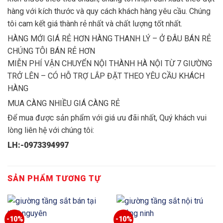
hàng với kích thước và quy cách khách hàng yêu cầu. Chúng
tôi cam kết giá thành rẻ nhất và chất lượng tốt nhất.
HÀNG MỚI GIÁ RẺ HƠN HÀNG THANH LÝ – Ở ĐÂU BÁN RẺ
CHÚNG TÔI BÁN RẺ HƠN
MIỄN PHÍ VẬN CHUYỂN NỘI THÀNH HÀ NỘI TỪ 7 GIƯỜNG
TRỞ LÊN – CÓ HỖ TRỢ LẮP ĐẶT THEO YÊU CẦU KHÁCH
HÀNG
MUA CÀNG NHIỀU GIÁ CÀNG RẺ
Để mua được sản phẩm với giá ưu đãi nhất, Quý khách vui
lòng liên hệ với chúng tôi:
LH:-0973394997
SẢN PHẨM TƯƠNG TỰ
-10%
-10%