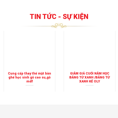
TIN TỨC - SỰ KIỆN
Cung cấp thay thế mặt bàn
GIẢM GIÁ CUỐI NĂM HỌC
ghế học sinh gỗ cao su,gỗ
BẢNG TỪ XANH /BẢNG TỪ
mdf
XANH KẺ OLY