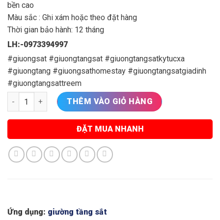
bền cao
Màu sắc : Ghi xám hoặc theo đặt hàng
Thời gian bảo hành: 12 tháng
LH:-0973394997
#giuongsat #giuongtangsat #giuongtangsatkytucxa
#giuongtang #giuongsathomestay #giuongtangsatgiadinh
#giuongtangsattreem
giường tầng sắt bán tại hoà bình số lượng
THÊM VÀO GIỎ HÀNG
ĐẶT MUA NHANH
Ứng dụng:
giường tầng sắt