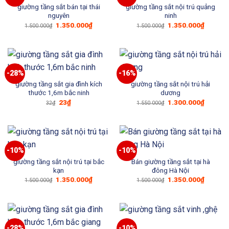
giường tầng sắt bán tại thái
giường tầng sắt nội trú quảng
nguyên
ninh
Giá
Giá
Giá
Giá
1.350.000
₫
1.350.000
₫
1.500.000
₫
1.500.000
₫
gốc
hiện
gốc
hiện
là:
tại
là:
tại
1.500.000₫.
là:
1.500.000₫.
là:
1.350.000₫.
1.350.0
-28%
-16%
giường tầng sắt gia đình kích
giường tầng sắt nội trú hải
thước 1,6m bắc ninh
dương
Giá
Giá
Giá
Giá
23
₫
1.300.000
₫
32
₫
1.550.000
₫
gốc
hiện
gốc
hiện
là:
tại
là:
tại
32₫.
là:
1.550.000₫.
là:
23₫.
1.300.0
-10%
-10%
giường tầng sắt nội trú tại bắc
Bán giường tầng sắt tại hà
kạn
đông Hà Nội
Giá
Giá
Giá
Giá
1.350.000
₫
1.350.000
₫
1.500.000
₫
1.500.000
₫
gốc
hiện
gốc
hiện
là:
tại
là:
tại
1.500.000₫.
là:
1.500.000₫.
là:
1.350.000₫.
1.350.0
-28%
-10%