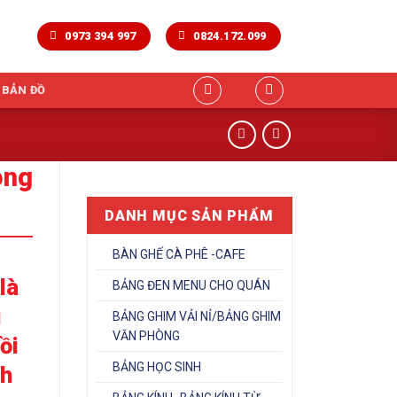
0973 394 997
0824.172.099
 BẢN ĐỒ
òng
DANH MỤC SẢN PHẨM
BÀN GHẾ CÀ PHÊ -CAFE
là
BẢNG ĐEN MENU CHO QUÁN
u
BẢNG GHIM VẢI NỈ/BẢNG GHIM
VĂN PHÒNG
ồi
BẢNG HỌC SINH
nh