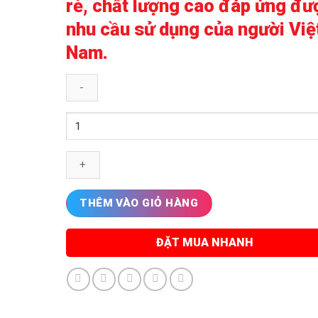
rẻ, chất lượng cao đáp ứng đư
nhu cầu sử dụng của người Việ
Nam.
Ghế
xoay
lưới
văn
phòng
chỉnh
THÊM VÀO GIỎ HÀNG
độ
cao
ĐẶT MUA NHANH
thấp
số
lượng