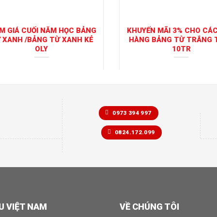
M GIÁ CUỐI NĂM HỌC BẢNG
KHUYẾN MÃI 3% CHO CÁ
 XANH /BẢNG TỪ XANH KẺ
HÀNG BẢNG TỪ TRẮNG 
OLY
10TR
0973 394 997
0824.172.099
U VIỆT NAM
VỀ CHÚNG TÔI