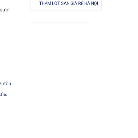
THẢM LÓT SÀN GIÁ RẺ HÀ NỘI
người
 đầu
Giá
hiện
tại
là:
750.000₫.