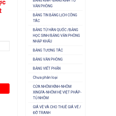
ợc
BẢNG KÍNH -BẢNG KÍNH TỪ
VĂN PHÒNG
t
BẢNG TIN BẢNG LỊCH CÔNG
TÁC
BẢNG TỪ HÀN QUỐC /BẢNG
HỌC SINH/BẢNG VĂN PHÒNG
NHẬP KHẨU
BẢNG TƯƠNG TÁC
BẢNG VĂN PHÒNG
BẢNG VIẾT PHẤN
Chưa phân loại
CỬA NHÔM KÍNH-NHÔM
XINGFA-NHÔM HỆ VIỆT PHÁP-
TỦ NHÔM
GIÁ VẼ VÀ CHO THUÊ GIÁ VẼ /
ĐỠ TRANH