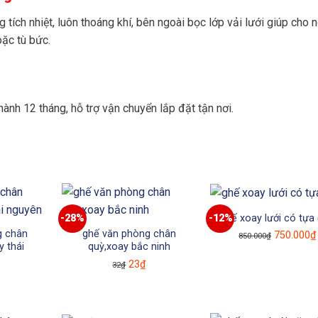
ích nhiệt, luôn thoáng khí, bên ngoài bọc lớp vải lưới giúp cho 
ặc tù bức.
nh 12 tháng, hỗ trợ vận chuyển lắp đặt tận nơi.
ghế xoay lưới có tựa
-28%
-12%
g chân
ghế văn phòng chân
Giá
750.000
₫
850.000
₫
y thái
quỳ,xoay bắc ninh
gốc
Giá
Giá
23
₫
32
₫
là:
Giá
gốc
hiện
850.000₫.
hiện
là:
tại
tại
32₫.
là: