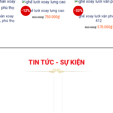
là:
23₫.
23₫.
ghế lưới xoay lưng cao
-12%
-33%
hân xoay
ghế xoay lưới văn p
Giá
Giá
750.000
₫
850.000
₫
ì, phú thọ
412
gốc
hiện
Giá
Giá
570.000
₫
850.000
₫
là:
tại
hiện
gốc
850.000₫.
là:
tại
là:
750.000₫.
là:
850.000₫.
23₫.
TIN TỨC - SỰ KIỆN