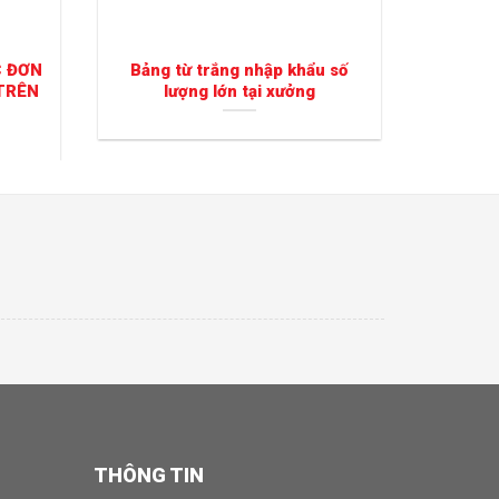
C ĐƠN
Bảng từ trắng nhập khẩu số
Cung c
TRÊN
lượng lớn tại xưởng
tranh
THÔNG TIN