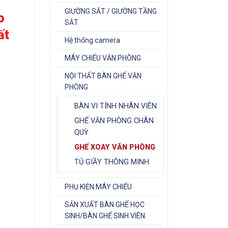
GIƯỜNG SẮT / GIƯỜNG TẦNG
o
SẮT
ất
Hệ thống camera
MÁY CHIẾU VĂN PHÒNG
NỘI THẤT BÀN GHẾ VĂN
PHÒNG
BÀN VI TÍNH NHÂN VIÊN
GHẾ VĂN PHÒNG CHÂN
QUỲ
GHẾ XOAY VĂN PHÒNG
TỦ GIẦY THÔNG MINH
PHỤ KIỆN MÁY CHIẾU
SẢN XUẤT BÀN GHẾ HỌC
SINH/BÀN GHẾ SINH VIÊN