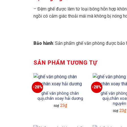
– Đệm ghế được làm từ loại bông hỗn hợp không t
ngồi có cảm giác thoải mái mà không bị nóng ho
Bảo hành
: Sản phẩm ghế văn phòng được bảo hà
SẢN PHẨM TƯƠNG TỰ
-28%
-28%
ghế văn phòng chân
ghế văn phòn
quỳ,chân xoay hải dương
quỳ,chân xoa
nguyên
Giá
Giá
23
₫
32
₫
Giá
23
₫
32
₫
gốc
hiện
gốc
là:
tại
là:
32₫.
là: