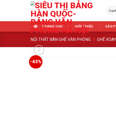
Skip
to
content
TRANG CHỦ
GIỚI THIỆU
SẢN 
NỘI THẤT BÀN GHẾ VĂN PHÒNG
/
GHẾ XOA
-43%