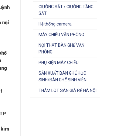
GIƯỜNG SẮT / GIƯỜNG TẦNG
huỳnh
SẮT
 nội
Hệ thống camera
MÁY CHIẾU VĂN PHÒNG
NỘI THẤT BÀN GHẾ VĂN
PHÒNG
phố
n
PHỤ KIỆN MÁY CHIẾU
ung
SẢN XUẤT BÀN GHẾ HỌC
SINH/BÀN GHẾ SINH VIÊN
ất
THẢM LÓT SÀN GIÁ RẺ HÀ NỘI
 TP
;kim