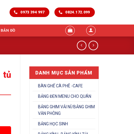
0973 394 997
0824.172.099
 BẢN ĐỒ
 tủ
DANH MỤC SẢN PHẨM
BÀN GHẾ CÀ PHÊ -CAFE
BẢNG ĐEN MENU CHO QUÁN
BẢNG GHIM VẢI NỈ/BẢNG GHIM
kính số lượng
VĂN PHÒNG
BẢNG HỌC SINH