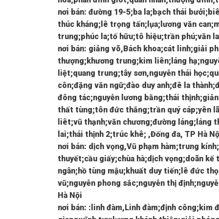
nơi bán: đường 19-5;ba la;bạch thái bưởi;bi
thúc kháng;lê trọng tấn;lụa;lương văn can;
trung;phúc la;tố hữu;tô hiệu;trần phú;văn l
nơi bán: giảng võ,Bách khoa;cát linh;giải 
thượng;khương trung;kim liên;láng hạ;ngu
liệt;quang trung;tây sơn,nguyễn thái học;q
côn;đặng văn ngữ;đào duy anh;đê la thành;
đông tác;nguyễn lương bằng;thái thịnh;giản
thất tùng;tôn đức thắng;trần quý cáp;yên l
liêt;vũ thạnh;văn chương;đường láng;láng 
lai;thái thịnh 2;trúc khê; ,Đống đa, TP Hà Nộ
nơi bán: dịch vọng,Vũ phạm hàm;trung kính;
thuyết;cầu giấy;chùa hà;dịch vọng;doãn k
ngân;hồ tùng mậu;khuất duy tiến;lê đức th
vũ;nguyễn phong sắc;nguyễn thị định;nguyễ
Hà Nội
nơi bán: :linh đàm,Linh đàm;định công;kim 