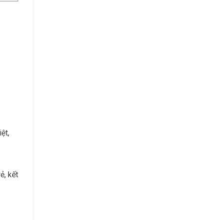
ệt,
ẻ, kết