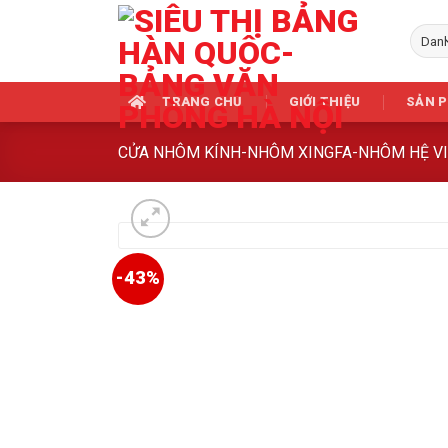
Skip
to
content
TRANG CHỦ
GIỚI THIỆU
SẢN 
CỬA NHÔM KÍNH-NHÔM XINGFA-NHÔM HỆ V
-43%