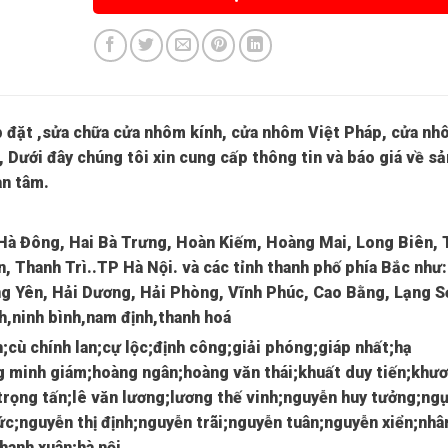
ắp đặt ,sửa chữa cửa nhôm kính, cửa nhôm Việt Pháp, cửa n
 Dưới đây chúng tôi xin cung cấp thông tin và báo giá về sả
n tâm.
 Hà Đông, Hai Bà Trưng, Hoàn Kiếm, Hoàng Mai, Long Biên, 
, Thanh Trì..TP Hà Nội. và các tỉnh thanh phố phía Bắc như
g Yên, Hải Dương, Hải Phòng, Vĩnh Phúc, Cao Bằng, Lạng S
nh,ninh bình,nam định,thanh hoá
h;cù chính lan;cự lộc;định công;giải phóng;giáp nhất;hạ
g minh giám;hoàng ngân;hoàng văn thái;khuất duy tiến;khư
trọng tấn;lê văn lương;lương thế vinh;nguyễn huy tưởng;ng
c;nguyễn thị định;nguyễn trãi;nguyễn tuân;nguyễn xiển;nhâ
hanh xuân;hà nội