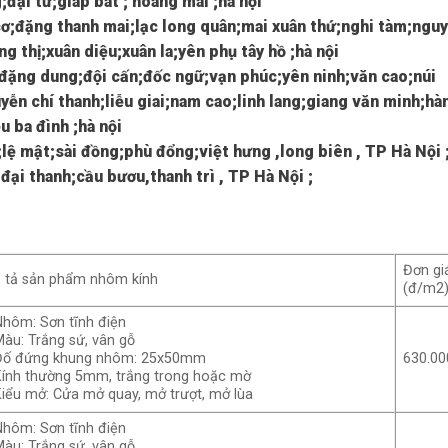
đại từ;giáp bát ; hoàng mai ;hà nội
cơ;đặng thanh mai;lạc long quân;mai xuân thứ;nghi tàm;ngu
 thị;xuân diệu;xuân la;yên phụ tây hồ ;hà nội
;đặng dung;đội cấn;đốc ngữ;vạn phúc;yên ninh;văn cao;núi
ễn chí thanh;liễu giai;nam cao;linh lang;giang văn minh;hà
 ba đình ;hà nội
lệ mật;sài đồng;phù đổng;việt hưng ,long biên , TP Hà Nội 
đại thanh;cầu bươu,thanh trì , TP Hà Nội ;
Đơn gi
 tả sản phẩm nhôm kính
(đ/m2
Nhôm: Sơn tĩnh điện
Màu: Trắng sứ, vân gỗ
Đố đứng khung nhôm: 25x50mm
630.00
Kính thường 5mm, trắng trong hoặc mờ
Kiểu mở: Cửa mở quay, mở trượt, mở lùa
Nhôm: Sơn tĩnh điện
Màu: Trắng sứ, vân gỗ