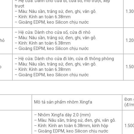
– Hệ cửa: Dành cho cửa đi, cửa sổ, mở trượt, xếp
trượt
– Màu: Nâu sần, trắng sứ, đen, ghi, vân gỗ.
1.30
– Kính: Kính an toàn 6.38mm
– Gioăng EDPM, keo Silicon chịu nước
– Hệ cửa: Dành cho cửa sổ, cửa đi nhỏ
– Màu: Nâu sần, trắng sứ, đen, ghi, vân gỗ.
nhỏ
1.20
– Kính: Kính an toàn 6.38mm
– Gioăng EDPM, keo Silicon chịu nước
– Hệ cửa: Dành cho cửa đi lớn, cửa đi thông phòng
– Màu: Nâu sần, trắng sứ, đen, ghi, vân gỗ.
o
1.50
– Kính: Kính an toàn 6.38mm
– Gioăng EDPM, keo Silicon chịu nước
Đơn 
Mô tả sản phẩm nhôm Xingfa
(đ/m
– Nhôm Xingfa dày 2.0 (mm)
– Màu: Nâu sần, trắng sứ, đen, ghi, vân gỗ.
– Kính: Kính an toàn 6.38mm, kính hộp
1.50
– Gioăng EDPM, keo Silicon chịu nước