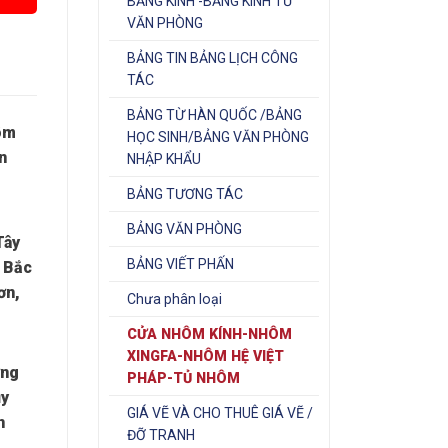
BẢNG KÍNH -BẢNG KÍNH TỪ
VĂN PHÒNG
BẢNG TIN BẢNG LỊCH CÔNG
TÁC
BẢNG TỪ HÀN QUỐC /BẢNG
hôm
HỌC SINH/BẢNG VĂN PHÒNG
n
NHẬP KHẨU
BẢNG TƯƠNG TÁC
BẢNG VĂN PHÒNG
Tây
BẢNG VIẾT PHẤN
: Bắc
ơn,
Chưa phân loại
CỬA NHÔM KÍNH-NHÔM
XINGFA-NHÔM HỆ VIỆT
ơng
PHÁP-TỦ NHÔM
ụy
GIÁ VẼ VÀ CHO THUÊ GIÁ VẼ /
n
ĐỠ TRANH