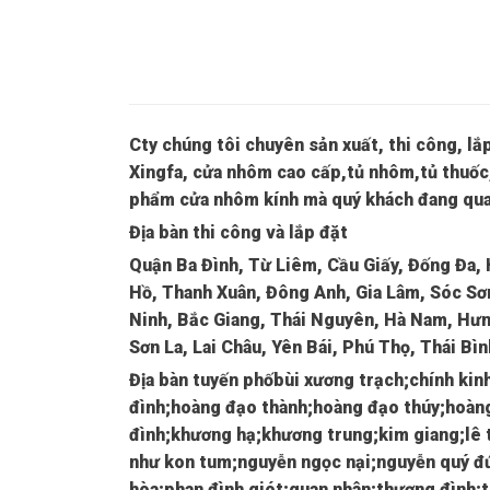
Cty chúng tôi chuyên sản xuất, thi công, l
Xingfa, cửa nhôm cao cấp,tủ nhôm,tủ thuốc,
phẩm cửa nhôm kính mà quý khách đang qua
Địa bàn thi công và lắp đặt
Quận Ba Đình, Từ Liêm, Cầu Giấy, Đống Đa,
Hồ, Thanh Xuân, Đông Anh, Gia Lâm, Sóc Sơn
Ninh, Bắc Giang, Thái Nguyên, Hà Nam, Hưn
Sơn La, Lai Châu, Yên Bái, Phú Thọ, Thái Bì
Địa bàn tuyến phố
bùi xương trạch;chính kin
đình;hoàng đạo thành;hoàng đạo thúy;hoàn
đình;khương hạ;khương trung;kim giang;lê 
như kon tum;nguyễn ngọc nại;nguyễn quý đứ
hòa;phan đình giót;quan nhân;thượng đình;t