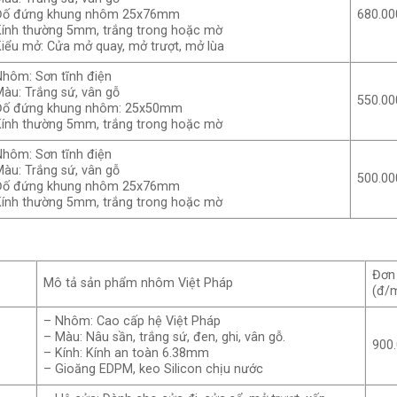
Đố đứng khung nhôm 25x76mm
680.00
Kính thường 5mm, trắng trong hoặc mờ
Kiểu mở: Cửa mở quay, mở trượt, mở lùa
Nhôm: Sơn tĩnh điện
Màu: Trắng sứ, vân gỗ
550.00
Đố đứng khung nhôm: 25x50mm
Kính thường 5mm, trắng trong hoặc mờ
Nhôm: Sơn tĩnh điện
Màu: Trắng sứ, vân gỗ
500.00
Đố đứng khung nhôm 25x76mm
Kính thường 5mm, trắng trong hoặc mờ
Đơn
Mô tả sản phẩm nhôm Việt Pháp
(đ/
– Nhôm: Cao cấp hệ Việt Pháp
– Màu: Nâu sần, trắng sứ, đen, ghi, vân gỗ.
900
– Kính: Kính an toàn 6.38mm
– Gioăng EDPM, keo Silicon chịu nước