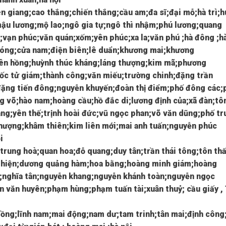
ên giang;cao thắng;chiến thắng;cầu am;đa sĩ;đại mỗ;hà trì;
mậu lương;mộ lao;ngô gia tự;ngô thì nhậm;phú lương;quang
a;vạn phúc;văn quán;xốm;yên phúc;xa la;văn phú ;hà đông ;hà
phóng;cửa nam;điện biên;lê duẩn;khương mai;khương
yên hồng;huỳnh thúc kháng;láng thượng;kim mã;phương
uốc tử giám;thành công;văn miếu;trường chinh;đặng trần
đặng tiến đông;nguyễn khuyến;đoàn thị điểm;phố đông các;
g võ;hào nam;hoàng cầu;hồ đắc di;lương định của;xã đàn;tô
ãng;yên thế;trịnh hoài đức;vũ ngọc phan;võ văn dũng;phố tr
thượng;khâm thiên;kim liên mới;mai anh tuấn;nguyễn phúc
i
trung hoà;quan hoa;đỗ quang;duy tân;trần thái tông;tôn th
ế thiện;dương quảng hàm;hoa bằng;hoàng minh giám;hoàng
ọ;nghĩa tân;nguyễn khang;nguyễn khánh toàn;nguyễn ngọc
n văn huyên;phạm hùng;phạm tuấn tài;xuân thuỷ; cầu giấy ,
đồng;lĩnh nam;mai động;nam dư;tam trinh;tân mai;định công