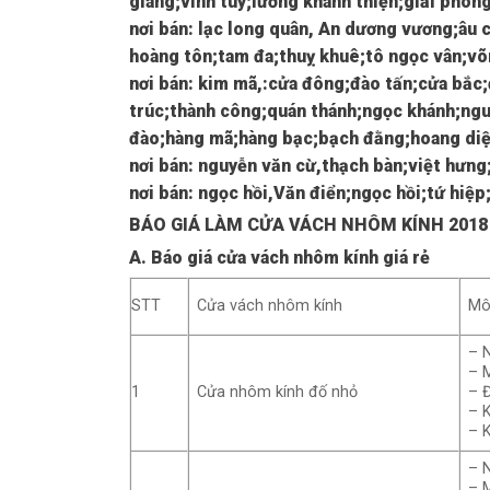
giang;vĩnh tuy;lương khánh thiện;giải phóng;
nơi bán: lạc long quân, An dương vương;âu 
hoàng tôn;tam đa;thuỵ khuê;tô ngọc vân;võng
nơi bán: kim mã,:cửa đông;đào tấn;cửa bắc
trúc;thành công;quán thánh;ngọc khánh;nguy
đào;hàng mã;hàng bạc;bạch đằng;hoang diệu
nơi bán: nguyễn văn cừ,thạch bàn;việt hưng;
nơi bán: ngọc hồi,Văn điển;ngọc hồi;tứ hiệp;
BÁO GIÁ LÀM CỬA VÁCH NHÔM KÍNH 2018
A. Báo giá cửa vách nhôm kính giá rẻ
STT
Cửa vách nhôm kính
Mô
– 
– 
1
Cửa nhôm kính đố nhỏ
– 
– 
– 
– 
– 