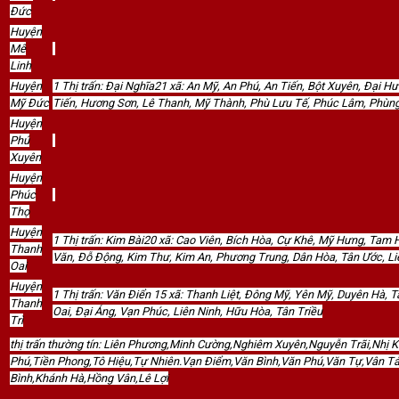
Đức
Huyện
Mê
Linh
Huyện
1 Thị trấn: Đại Nghĩa21 xã: An Mỹ, An Phú, An Tiến, Bột Xuyên, Đại
Mỹ Đức
Tiến, Hương Sơn, Lê Thanh, Mỹ Thành, Phù Lưu Tế, Phúc Lâm, Phùng
Huyện
Phú
Xuyên
Huyện
Phúc
Thọ
Huyện
1 Thị trấn: Kim Bài20 xã: Cao Viên, Bích Hòa, Cự Khê, Mỹ Hưng, Ta
Thanh
Văn, Đỗ Động, Kim Thư, Kim An, Phương Trung, Dân Hòa, Tân Ước, 
Oai
Huyện
1 Thị trấn: Văn Điển 15 xã: Thanh Liệt, Đông Mỹ, Yên Mỹ, Duyên Hà, 
Thanh
Oai, Đại Áng, Vạn Phúc, Liên Ninh, Hữu Hòa, Tân Triều
Trì
thị trấn thường tín: Liên Phương,Minh Cường,Nghiêm Xuyên,Nguyễn Trãi,Nhị
Phú,Tiền Phong,Tô Hiệu,Tự Nhiên.Vạn Điểm,Văn Bình,Văn Phú,Văn Tự,Vân T
Bình,Khánh Hà,Hồng Vân,Lê Lợi