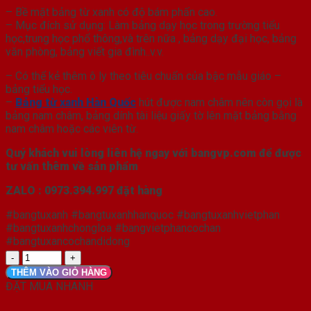
– Bề mặt bảng từ xanh có độ bám phấn cao.
– Mục đích sử dụng: Làm bảng dạy học trong trường tiểu
học,trung học phổ thông,và trên nữa , bảng dạy đại học, bảng
văn phòng, bảng viết gia đình..v.v.
– Có thể kẻ thêm ô ly theo tiêu chuẩn của bậc mẫu giáo –
bảng tiểu học.
–
Bảng từ xanh Hàn Quốc
hút được nam châm nên còn gọi là
bảng nam châm, bảng dính tài liệu giấy tờ lên mặt bảng bằng
nam châm hoặc các viên từ.
Quý khách vui lòng liên hệ ngay với bangvp.com để được
tư vấn thêm về sản phẩm
ZALO : 0973.394.997 đặt hàng
#bangtuxanh #bangtuxanhhanquoc #bangtuxanhvietphan
#bangtuxanhchongloa #bangvietphancochan
#bangtuxancochandidong
Bảng
từ
THÊM VÀO GIỎ HÀNG
xanh
ĐẶT MUA NHANH
viết
phấn