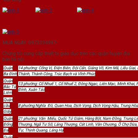
MUA NGAY: 0973394997-
Chúng tôi cung cấp thiết bị giáo dục trên các quận huyện địa
bàn hà nội
Quận
14 phường: Cống Vị, Điện Biên, Đội Cấn, Giảng Võ, Kim Mã, Liễu Gia
Ba Đình
Thánh, Thành Công, Trúc Bạch và Vĩnh Phúc
Quận
13 phường: Cổ Nhuế 1, Cổ Nhuế 2, Đông Ngạc, Liên Mạc, Minh Khai, 
Bắc Từ
Đỉnh, Xuân Tảo
Liêm
Quận
cầu
8 phường:Nghĩa Đô, Quan Hoa, Dịch Vọng, Dịch Vọng Hậu, Trung Hòa
Giấy
Quận
21 phường: Văn Miếu, Quốc Tử Giám, Hàng Bột, Nam Đồng, Trung Li
Đống
Thượng, Ngã Tư Sở, Láng Thượng, Cát Linh, Văn Chương, Ô Chợ Dừa,
Đa
Tự, Thịnh Quang, Láng Hạ
Quận