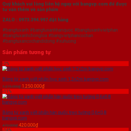
Quý khách vui lòng liên hệ ngay với bangvp.com để được
tư vấn thêm về sản phẩm
ZALO : 0973.394.997 đặt hàng
#bangtuxanh #bangtuxanhhanquoc #bangtuxanhvietphan
#bangtuxanhchongloa #bangvietphancochan
#bangtuxancochandidong #xuhuong
Sản phẩm tương tự
-2%
Bảng từ xanh viết phấn học sinh 1,2x2m bangvp.com
Giá
Giá
1.250.000
₫
1.275.000
₫
gốc
hiện
-11%
là:
tại
1.275.000₫.
là:
1.250.000₫.
Bảng từ xanh viết phấn hàn quốc treo tường 0,6×0,8
bangvp.com
Giá
Giá
420.000
₫
470.000
₫
gốc
hiện
-14%