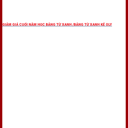
GIẢM GIÁ CUỐI NĂM HỌC BẢNG TỪ XANH /BẢNG TỪ XANH KẺ OLY