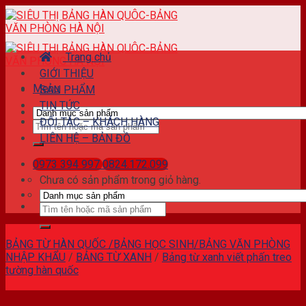
Skip
to
content
Trang chủ
GIỚI THIỆU
Menu
SẢN PHẨM
TIN TỨC
ĐỐI TÁC – KHÁCH HÀNG
Tìm
LIÊN HỆ – BẢN ĐỒ
kiếm:
0973 394 997
0824.172.099
Chưa có sản phẩm trong giỏ hàng.
Tìm
kiếm:
BẢNG TỪ HÀN QUỐC /BẢNG HỌC SINH/BẢNG VĂN PHÒNG
NHẬP KHẨU
/
BẢNG TỪ XANH
/
Bảng từ xanh viết phấn treo
tường hàn quốc