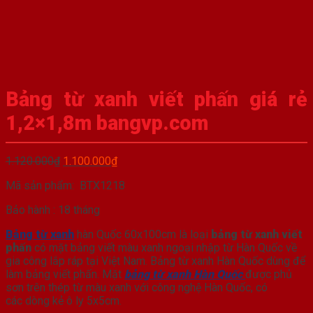
Bảng từ xanh viết phấn giá rẻ
1,2×1,8m bangvp.com
Giá
Giá
1.120.000
₫
1.100.000
₫
gốc
hiện
Mã sản phẩm: BTX1218
là:
tại
1.120.000₫.
là:
Bảo hành : 18 tháng
1.100.000₫.
Bảng từ xanh
hàn Quốc 60x100cm là loại
bảng từ xanh viết
phấn
có mặt bảng viết màu xanh ngoại nhập từ Hàn Quốc về
gia công lắp ráp tại Việt Nam. Bảng từ xanh Hàn Quốc dùng để
làm bảng viết phấn. Mặt
b
ảng từ xanh Hàn Quốc
được phủ
sơn trên thép từ màu xanh với công nghệ Hàn Quốc, có
các dòng kẻ ô ly 5x5cm.