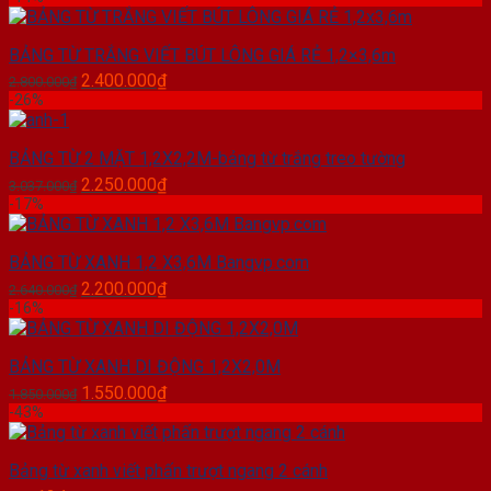
là:
tại
470.000₫.
là:
BẢNG TỪ TRẮNG VIẾT BÚT LÔNG GIÁ RẺ 1,2×3,6m
420.000₫.
Giá
Giá
2.400.000
₫
2.800.000
₫
gốc
hiện
-26%
là:
tại
2.800.000₫.
là:
BẢNG TỪ 2 MẶT 1,2X2,2M-bảng từ trắng treo tường
2.400.000₫.
Giá
Giá
2.250.000
₫
3.037.000
₫
gốc
hiện
-17%
là:
tại
3.037.000₫.
là:
BẢNG TỪ XANH 1,2 X3,6M Bangvp.com
2.250.000₫.
Giá
Giá
2.200.000
₫
2.640.000
₫
gốc
hiện
-16%
là:
tại
2.640.000₫.
là:
BẢNG TỪ XANH DI ĐỘNG 1,2X2,0M
2.200.000₫.
Giá
Giá
1.550.000
₫
1.850.000
₫
gốc
hiện
-43%
là:
tại
1.850.000₫.
là:
Bảng từ xanh viết phấn trượt ngang 2 cánh
1.550.000₫.