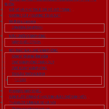
NHÔM
GIÁ VẼ VÀ CHO THUÊ GIÁ VẼ /ĐỠ TRANH
GIƯỜNG SẮT / GIƯỜNG TẦNG SẮT
Hệ thống camera
CAMERA SAMTECH
MÁY CHIẾU VĂN PHÒNG
MÁY CHIẾU EPSON
NỘI THẤT BÀN GHẾ VĂN PHÒNG
BÀN VI TÍNH NHÂN VIÊN
GHẾ VĂN PHÒNG CHÂN QUỲ
GHẾ XOAY VĂN PHÒNG
TỦ GIẦY THÔNG MINH
TỦ SẮT
PHỤ KIỆN MÁY CHIẾU
SẢN XUẤT BÀN GHẾ HỌC SINH/BÀN GHẾ SINH VIÊN
THẢM LÓT SÀN GIÁ RẺ HÀ NỘI
Thảm văn phòng thái lan