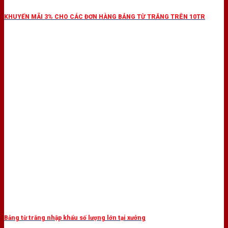
KHUYẾN MÃI 3% CHO CÁC ĐƠN HÀNG BẢNG TỪ TRẮNG TRÊN 10TR
Bảng từ trắng nhập khẩu số lượng lớn tại xưởng