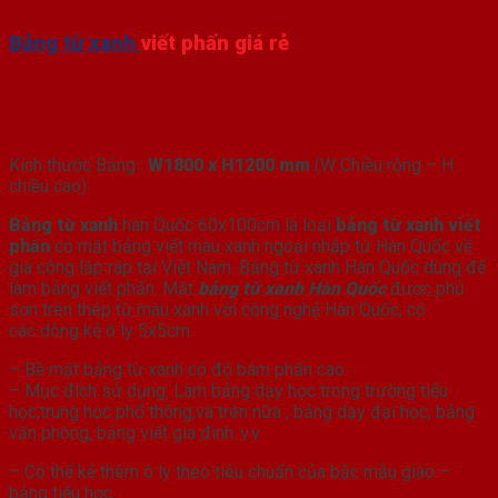
giá
rẻ
Bảng từ xanh
viết phấn giá rẻ
1,2x1,8m
bangvp.com
số
lượng
Kích thước Bảng :
W1800 x H1200 mm
(W Chiều rộng – H
chiều cao)
Bảng từ xanh
hàn Quốc 60x100cm là loại
bảng từ xanh viết
phấn
có mặt bảng viết màu xanh ngoại nhập từ Hàn Quốc về
gia công lắp ráp tại Việt Nam. Bảng từ xanh Hàn Quốc dùng để
làm bảng viết phấn. Mặt
b
ảng từ xanh Hàn Quốc
được phủ
sơn trên thép từ màu xanh với công nghệ Hàn Quốc, có
các dòng kẻ ô ly 5x5cm.
– Bề mặt bảng từ xanh có độ bám phấn cao.
– Mục đích sử dụng: Làm bảng dạy học trong trường tiểu
học,trung học phổ thông,và trên nữa , bảng dạy đại học, bảng
văn phòng, bảng viết gia đình..v.v.
– Có thể kẻ thêm ô ly theo tiêu chuẩn của bậc mẫu giáo –
bảng tiểu học.