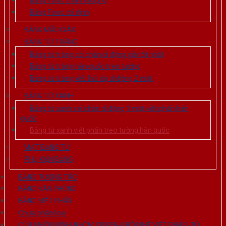
Bảng Fooc chân di động
Bảng Fooc cố định
BẢNG MẪU GIÁO
BẢNG TỪ TRẮNG
Bảng từ trắng có chân di động giá tốt nhất
Bảng từ trắng hàn quốc treo tường
Bảng từ trắng viết bút dạ di động 2 mặt
BẢNG TỪ XANH
Bảng từ xanh có chân di động 1 mặt viết phấn hàn
quốc
Bảng từ xanh viết phấn treo tường hàn quốc
MẶT BẢNG TỪ
PHỤ KIỆN BẢNG
BẢNG TƯƠNG TÁC
BẢNG VĂN PHÒNG
BẢNG VIẾT PHẤN
Chưa phân loại
CỬA NHÔM KÍNH-NHÔM XINGFA-NHÔM HỆ VIỆT PHÁP-TỦ