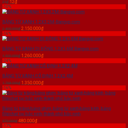
Giá
Giá
12
₫
21
₫
gốc
hiện
-10%
là:
tại
21₫.
là:
BẢNG TỪ XANH 1,2X3,2M-Bangvp.com
12₫.
Giá
Giá
2.150.000
₫
2.400.000
₫
gốc
hiện
-16%
là:
tại
2.400.000₫.
là:
BẢNG TỪ XANH DI ĐỘNG 1,2X1,6M Bangvp.com
2.150.000₫.
Giá
Giá
1.260.000
₫
1.500.000
₫
gốc
hiện
-24%
là:
tại
1.500.000₫.
là:
BẢNG TỪ XANH CỐ ĐỊNH 1,2X2,4M
1.260.000₫.
Giá
Giá
1.350.000
₫
1.768.000
₫
gốc
hiện
-16%
là:
tại
1.768.000₫.
là:
1.350.000₫.
Bảng từ trắng,bảng ghim ,bảng từ xanh,bảng kính ,bảng
filipchat tại bắc ninh-thành phố bắc ninh
Giá
Giá
480.000
₫
570.000
₫
gốc
hiện
-17%