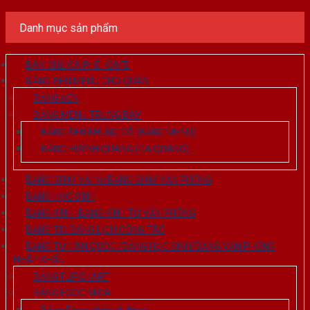
Danh mục sản phẩm
BÀN GHẾ CÀ PHÊ -CAFE
BẢNG ĐEN MENU CHO QUÁN
BẢNG ĐEN
BẢNG MENU TRƯNG BÀY
BẢNG ĐEN KHUNG GỖ (BẢNG MENU)
BẢNG HUỲNH QUANG (DẠ QUANG)
BẢNG GHIM VẢI NỈ/BẢNG GHIM VĂN PHÒNG
BẢNG HỌC SINH
BẢNG KÍNH -BẢNG KÍNH TỪ VĂN PHÒNG
BẢNG TIN BẢNG LỊCH CÔNG TÁC
BẢNG TỪ HÀN QUỐC /BẢNG HỌC SINH/BẢNG VĂN PHÒNG
NHẬP KHẨU
BẢNG FLIPCHART
BẢNG FOOC MICA