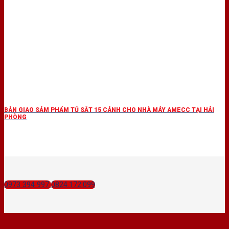
BÀN GIAO SẢM PHẨM TỦ SẮT 15 CÁNH CHO NHÀ MÁY AMECC TẠI HẢI
PHÒNG
0973 394 997
0824.172.099