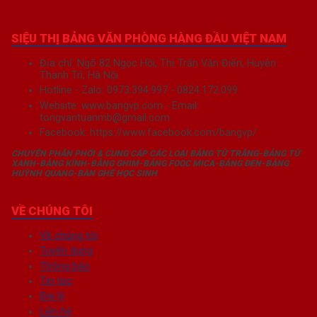
SIỆU THỊ BẢNG VĂN PHÒNG HÀNG ĐẦU VIỆT NAM
Địa chỉ: Ngõ 82 Ngọc Hồi, Thị Trấn Văn Điển, Huyện
Thanh Trì, Hà Nội
Hotline - Zalo: 0973.394.997 - 0824.172.099
Website: www.bangvp.com - Email:
tongvantuanmb@gmail.com
Facebook: https://www.facebook.com/bangvp/
CHUYÊN PHÂN PHỐI & CUNG CẤP CÁC LOẠI BẢNG TỪ TRẮNG-BẢNG TỪ
XANH-BẢNG KÍNH-BẢNG GHIM-BẢNG FOOC MICA-BẢNG ĐEN-BẢNG
HUỲNH QUANG-BÀN GHẾ HỌC SINH
CHÚNG TÔI ĐANG TÌM CÁC ĐƠN VỊ VỀ TINH Ở CÁC TỈNH
Chi nhánh: Thành phố nam định; Tỉnh nam định
VỀ CHÚNG TÔI
Chi nhánh: Thành phố thái bình; Tỉnh thái bình
Chi nhánh: Thành phố vĩnh yên ; Tỉnh vĩnh phúc
Chi nhánh: Thành phố ninh bình; Tỉnh ninh bình
Về chúng tôi
Chi nhánh: Thành phố hải phòng; Tỉnh hải phòng
Tuyển dụng
Chi nhánh: Thành phố vinh; Tỉnh nghệ an
Chi nhánh: Thành phố hội an; Tỉnh quảng nam
Thông báo
Chi nhánh: Thành phố đà nẵng,tỉnh đà nẵng
Tin tức
Chi nhánh: Thành phố cẩm phả; Tỉnh quảng ninh
Chi nhánh: Thành phố bắc ninh; Tỉnh bắc ninh
Đại lý
Chi nhánh: Thành phố hải dương,tỉnh hải dương
Liên hệ
Chi nhánh: Thành phố cốc lếu; Tỉnh lào cai