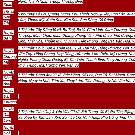
Nam, Thanh Xuân Trung, Thượng Đình
Xuân
Thị Xã
9 phường: Lê Lợi, Quang Trung, Phú Thịnh, Ngô Quyền, Sơn Lộc, Xuâ
Sơn
Lâm, Thanh Mỹ, Xuân Sơn, Kim Sơn, Sơn Đông, Cổ Đông.
Tây
1 Thị trấn: Tây Đằng30 xã: Ba Trại, Ba Vì, Cẩm Lĩnh, Cam Thượng, C
Huyện
Thượng, Minh Châu, Minh Quang, Phong Vân, Phú Châu, Phú Cường, 
Ba Vì
Lĩnh, Thái Hòa, Thuần Mỹ, Thụy An, Tiên Phong,Tòng Bạt, Vân Hòa, Vạ
2 Thị trấn: Chúc Sơn & Xuân Mai31 xã: Đại Yên, Đông Phương Yên, 
Huyện
Văn Thụ, Hồng Phong, Hợp Đồng, Hữu Văn, Lam Điền, Mỹ Lương, Na
Chương
Nghĩa, Phụng Châu, Quảng Bị, Tân Tiến, Thanh Bình,Thụy Hương, Thủ
Mỹ
Phú, Trung Hòa,Trường Yên, Văn Võ
Huyện
1 Thị trấn: Đông Anh23 xã: Bắc Hồng, Cổ Loa, Dục Tú, Đại Mạch, Đôn
Đông
Hồng, Nguyên Khê, Tầm Xá, Thụy Lâm, Tiên Dương, Uy Nỗ, Vân Hà, Vâ
Anh
Huyện
Đan
Phượng
Huyện
2 Thị trấn: Trâu Quỳ & Yên Viên20 xã: Bát Tràng, Cổ Bi, Đa Tốn, Đặ
Gia
Xá, Kiêu Kỵ, Kim Lan, Kim Sơn, Lệ Chi, Ninh Hiệp, Phù Đổng, Phú Th
Lâm
Huyện
Hoài