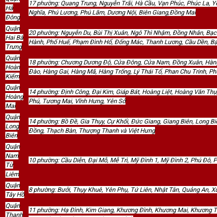
17 phường: Quang Trung, Nguyễn Trãi, Hà Cầu, Vạn Phúc, Phúc La, Yế
Hà
Nghĩa, Phú Lương, Phú Lãm, Dương Nội, Biên Giang,Đồng Mai
Đông
Quận
20 phường: Nguyễn Du, Bùi Thị Xuân, Ngô Thì Nhậm, Đồng Nhân, Bạc
Hai Bà
Hành, Phố Huế, Phạm Đình Hổ, Đống Mác, Thanh Lương, Cầu Dền, Bạ
Trưng
Quận
18 phường: Chương Dương Độ, Cửa Đông, Cửa Nam, Đồng Xuân, Hàn
Hoàn
Đào, Hàng Gai, Hàng Mã, Hàng Trống, Lý Thái Tổ, Phan Chu Trinh, Ph
Kiếm
Quận
14 phường: Định Công, Đại Kim, Giáp Bát, Hoàng Liệt, Hoàng Văn Thụ,
Hoàng
Phú, Tương Mai, Vĩnh Hưng, Yên Sở
Mai
Quận
14 phường: Bồ Đề, Gia Thụy, Cự Khối, Đức Giang, Giang Biên, Long B
Long
Đồng, Thạch Bàn, Thượng Thanh và Việt Hưng
Biên
Quận
Nam
10 phường: Cầu Diễn, Đại Mỗ, Mễ Trì, Mỹ Đình 1, Mỹ Đình 2, Phú Đô
Từ
Liêm
Quận
8 phường: Bưởi, Thụy Khuê, Yên Phụ, Tứ Liên, Nhật Tân, Quảng An, 
Tây Hồ
Quận
11 phường: Hạ Đình, Kim Giang, Khương Đình, Khương Mai, Khương T
Thanh