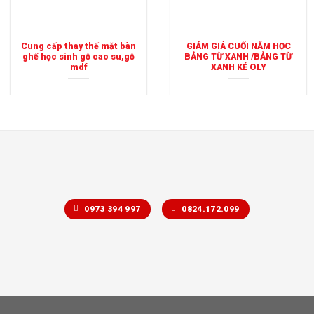
Cung cấp thay thế mặt bàn
GIẢM GIÁ CUỐI NĂM HỌC
ghế học sinh gỗ cao su,gỗ
BẢNG TỪ XANH /BẢNG TỪ
mdf
XANH KẺ OLY
0973 394 997
0824.172.099