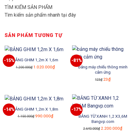
TÌM KIẾM SẢN PHẨM
Tìm kiếm sản phẩm nhanh tại đây
SẢN PHẨM TƯƠNG TỰ
BẢNG GHIM 1,2m X 1,6m
-15%
-81%
Giá
Giá
1.020.000
₫
bảng máy chiếu thông minh
1.200.000
₫
cảm ứng
gốc
hiện
Giá
Giá
23
₫
là:
tại
123
₫
gốc
hiện
1.200.000₫.
là:
là:
tại
1.020.000₫.
123₫.
là:
23₫.
BẢNG GHIM 1,2m X 1,8m
-14%
-17%
Giá
Giá
990.000
₫
BẢNG TỪ XANH 1,2 X3,6M
1.150.000
₫
Bangvp.com
gốc
hiện
Giá
Giá
2.200.000
₫
là:
tại
2.640.000
₫
gốc
hiện
1.150.000₫.
là: