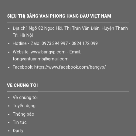
SIỆU THỊ BẢNG VĂN PHÒNG HÀNG ĐẦU VIỆT NAM
Địa chỉ: Ngõ 82 Ngọc Hồi, Thị Trấn Văn Điển, Huyện Thanh
Trì, Hà Nội
Hotline - Zalo: 0973.394.997 - 0824.172.099
Website: www.bangvp.com - Email:
tongvantuanmb@gmail.com
Facebook: https://www.facebook.com/bangvp/
CHUYÊN PHÂN PHỐI & CUNG CẤP CÁC LOẠI BẢNG TỪ TRẮNG-BẢNG
TỪ XANH-BẢNG KÍNH-BẢNG GHIM-BẢNG FOOC MICA-BẢNG ĐEN-
VỀ CHÚNG TÔI
BẢNG HUỲNH QUANG-BÀN GHẾ HỌC SINH
CHÚNG TÔI ĐANG TÌM CÁC ĐƠN VỊ VỀ TINH Ở CÁC TỈNH
Về chúng tôi
Chi nhánh: Thành phố nam định; Tỉnh nam định
Tuyển dụng
Chi nhánh: Thành phố thái bình; Tỉnh thái bình
Thông báo
Chi nhánh: Thành phố vĩnh yên ; Tỉnh vĩnh phúc
Chi nhánh: Thành phố ninh bình; Tỉnh ninh bình
Tin tức
Chi nhánh: Thành phố hải phòng; Tỉnh hải phòng
Đại lý
Chi nhánh: Thành phố vinh; Tỉnh nghệ an