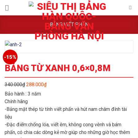
Skip
to
content
BẢNG VIẾT PHẤN
-15%
BẢNG TỪ XANH 0,6×0,8M
Giá
Giá
340.000
₫
288.000
₫
gốc
hiện
Bảo hành : 3 năm
là:
tại
Chính hãng
340.000₫.
là:
-Bảng mặt thép từ tính viết phấn và hút nam châm đính tài
288.000₫.
liệu
-Đặc điểm:chống lóa, viết êm, không cong vênh và bám
phấn, có chia các dòng kẻ mờ giúp cho những giờ học thêm