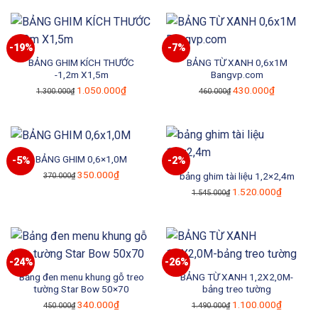
là:
tại
990.000₫.
2.640.000₫.
là:
2.200.0
-19%
-7%
BẢNG GHIM KÍCH THƯỚC
BẢNG TỪ XANH 0,6x1M
-1,2m X1,5m
Bangvp.com
Giá
Giá
Giá
Giá
1.050.000
₫
430.000
₫
1.300.000
₫
460.000
₫
gốc
hiện
gốc
hiện
là:
tại
là:
tại
1.300.000₫.
là:
460.000₫.
là:
1.050.000₫.
430.000₫.
BẢNG GHIM 0,6×1,0M
-5%
-2%
Giá
Giá
350.000
₫
bảng ghim tài liệu 1,2×2,4m
370.000
₫
gốc
hiện
Giá
Giá
1.520.000
₫
1.545.000
₫
là:
tại
gốc
hiện
370.000₫.
là:
là:
tại
350.000₫.
1.545.000₫.
là:
1.520.0
-24%
-26%
Bảng đen menu khung gỗ treo
BẢNG TỪ XANH 1,2X2,0M-
tường Star Bow 50×70
bảng treo tường
Giá
Giá
Giá
Giá
340.000
₫
1.100.000
₫
450.000
₫
1.490.000
₫