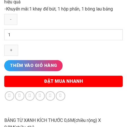
hiệu quả
-Khuyến mãi:1 khay để bút, 1 hộp phấn, 1 bông lau bảng
BẢNG
TỪ
XANH
0,6x0,8M
số
lượng
THÊM VÀO GIỎ HÀNG
ĐẶT MUA NHANH
BẢNG TỪ XANH KÍCH THƯỚC 0,6M(chiều rộng) X