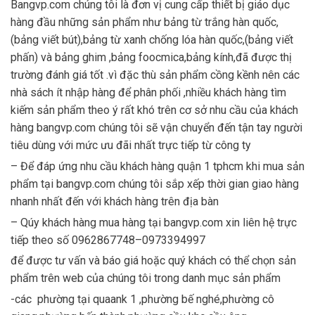
Bangvp.com chúng tôi là đơn vị cung cấp thiết bị giáo dục
là:
tại
hàng đầu những sản phẩm như bảng từ trắng hàn quốc,
870.000₫.
là:
(bảng viết bút),bảng từ xanh chống lóa hàn quốc,(bảng viết
830.000₫.
phấn) và bảng ghim ,bảng foocmica,bảng kính,đã được thị
trường đánh giá tốt .vì đặc thù sản phẩm cồng kềnh nên các
nhà sách ít nhập hàng để phân phối ,nhiều khách hàng tìm
kiếm sản phẩm theo ý rất khó trên cơ sở nhu cầu của khách
hàng bangvp.com chúng tôi sẽ vận chuyển đến tận tay người
tiêu dùng với mức ưu đãi nhất trực tiếp từ công ty
– Để đáp ứng nhu cầu khách hàng quận 1 tphcm khi mua sản
phẩm tại bangvp.com chúng tôi sắp xếp thời gian giao hàng
nhanh nhất đến với khách hàng trên địa bàn
– Qúy khách hàng mua hàng tại bangvp.com xin liên hệ trực
tiếp theo số 0962867748–0973394997
để được tư vấn và báo giá hoặc quý khách có thể chọn sản
phẩm trên web của chúng tôi trong danh mục sản phẩm
-các phường tại quaank 1 ,phường bế nghé,phường cô