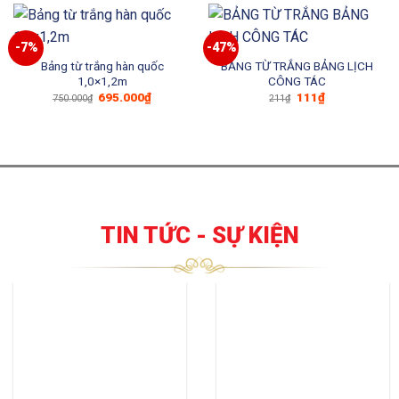
1.350.000₫.
788.000₫
-7%
-47%
Bảng từ trắng hàn quốc
BẢNG TỪ TRẮNG BẢNG LỊCH
1,0×1,2m
CÔNG TÁC
Giá
Giá
Giá
Giá
695.000
₫
111
₫
750.000
₫
211
₫
gốc
hiện
gốc
hiện
là:
tại
là:
tại
750.000₫.
là:
211₫.
là:
695.000₫.
111₫.
TIN TỨC - SỰ KIỆN