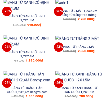
1.600.000₫.
221₫.
BẢNG TỪ 2 MẶT 1,2X2,2M-
-28%
-26%
bảng từ trắng treo tường
BẢNG TỪ XANH CỐ ĐỊNH
Giá
Giá
2.250.000
₫
3.037.000
₫
1,2X1,8M
gốc
hiện
Giá
Giá
948.000
₫
là:
tại
1.320.000
₫
gốc
hiện
3.037.000₫.
là:
là:
tại
2.250.0
1.320.000₫.
là:
948.000₫.
BẢNG TỪ TRẮNG 2 MẶT
-24%
-23%
Giá
Giá
2.550.000
₫
3.312.000
₫
BẢNG TỪ XANH CỐ ĐỊNH
gốc
hiện
1,2X2,4M
là:
tại
3.312.000₫.
là:
Giá
Giá
1.350.000
₫
1.768.000
₫
2.550.0
gốc
hiện
là:
tại
1.768.000₫.
là:
1.350.000₫.
-28%
-26%
BẢNG TỪ TRẮNG HÀN
BẢNG TỪ XANH-BẢNG TỪ
QUỐC1,2X2,4M Bangvp.com
HÀN QUỐC 1,2X1.5M
Giá
Giá
Giá
Giá
1.350.000
₫
788.000
₫
1.872.000
₫
1.060.000
₫
gốc
hiện
gốc
hiện
là:
tại
là:
tại
1.872.000₫.
là:
1.060.000₫.
là: