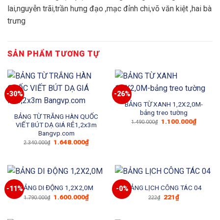
lai,nguyễn trãi,trần hưng đạo ,mạc đỉnh chi,võ văn kiệt ,hai bà
trưng
SẢN PHẨM TƯƠNG TỰ
-30%
-26%
BẢNG TỪ XANH 1,2X2,0M-
bảng treo tường
BẢNG TỪ TRẮNG HÀN QUỐC
Giá
Giá
1.100.000
₫
1.490.000
₫
VIẾT BÚT DẠ GIÁ RẺ1,2x3m
gốc
hiện
Bangvp.com
là:
tại
1.490.000₫.
là:
Giá
Giá
1.648.000
₫
2.340.000
₫
1.100.0
gốc
hiện
là:
tại
2.340.000₫.
là:
1.648.000₫.
BẢNG DI ĐỘNG 1,2X2,0M
BẢNG LỊCH CÔNG TÁC 04
-11%
-0%
Giá
Giá
Giá
Giá
1.600.000
₫
221
₫
1.790.000
₫
222
₫
gốc
hiện
gốc
hiện
là:
tại
là:
tại
1.790.000₫.
là:
222₫.
là: