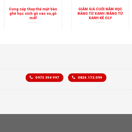
Cung cấp thay thế mặt bàn
GIẢM GIÁ CUỐI NĂM HỌC
ghế học sinh gỗ cao su,gỗ
BẢNG TỪ XANH /BẢNG TỪ
mdf
XANH KẺ OLY
0973 394 997
0824.172.099