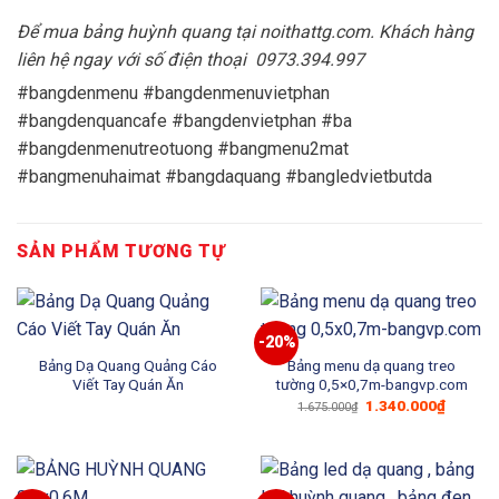
Để mua bảng huỳnh quang tại noithattg.com. Khách hàng
liên hệ ngay với số điện thoại 0973.394.997
#bangdenmenu #bangdenmenuvietphan
#bangdenquancafe #bangdenvietphan #ba
#bangdenmenutreotuong #bangmenu2mat
#bangmenuhaimat #bangdaquang #bangledvietbutda
SẢN PHẨM TƯƠNG TỰ
-20%
Bảng Dạ Quang Quảng Cáo
Bảng menu dạ quang treo
Viết Tay Quán Ăn
tường 0,5×0,7m-bangvp.com
Giá
Giá
1.340.000
₫
1.675.000
₫
gốc
hiện
là:
tại
1.675.000₫.
là:
1.340.0