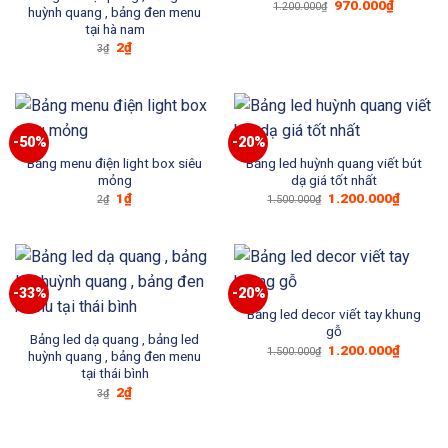
Giá
Giá
970.000
₫
1.200.000
₫
huỳnh quang , bảng đen menu
gốc
hiện
tại hà nam
là:
tại
1.200.000₫.
là:
Giá
Giá
2
₫
3
₫
970.000₫
gốc
hiện
là:
tại
3₫.
là:
2₫.
-50%
-20%
Bảng menu điện light box siêu
Bảng led huỳnh quang viết bút
mỏng
dạ giá tốt nhất
Giá
Giá
Giá
Giá
1
₫
1.200.000
₫
2
₫
1.500.000
₫
gốc
hiện
gốc
hiện
là:
tại
là:
tại
2₫.
là:
1.500.000₫.
là:
1₫.
1.200.0
-33%
-20%
Bảng led decor viết tay khung
gỗ
Bảng led dạ quang , bảng led
Giá
Giá
1.200.000
₫
1.500.000
₫
huỳnh quang , bảng đen menu
gốc
hiện
tại thái bình
là:
tại
1.500.000₫.
là:
Giá
Giá
2
₫
3
₫
1.200.0
gốc
hiện
là:
tại
3₫.
là:
2₫.