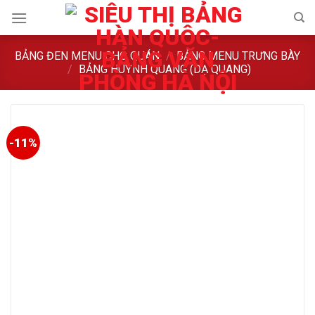
Skip
to
content
BẢNG ĐEN MENU CHO QUÁN
/
BẢNG MENU TRƯNG BÀY
/
BẢNG HUỲNH QUANG (DẠ QUANG)
-11%