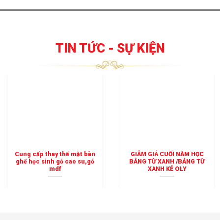
TIN TỨC - SỰ KIỆN
Cung cấp thay thế mặt bàn
GIẢM GIÁ CUỐI NĂM HỌC
ghế học sinh gỗ cao su,gỗ
BẢNG TỪ XANH /BẢNG TỪ
mdf
XANH KẺ OLY