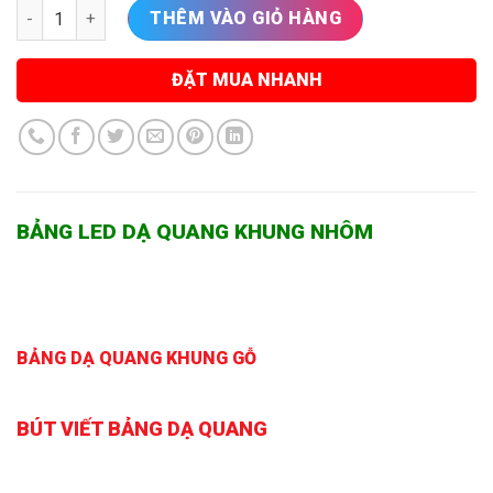
Bảng led dạ quang , bảng led huỳnh quang , bảng đen menu tạ
THÊM VÀO GIỎ HÀNG
ĐẶT MUA NHANH
BẢNG LED DẠ QUANG KHUNG NHÔM
BẢNG DẠ QUANG KHUNG GỖ
BÚT VIẾT BẢNG DẠ QUANG