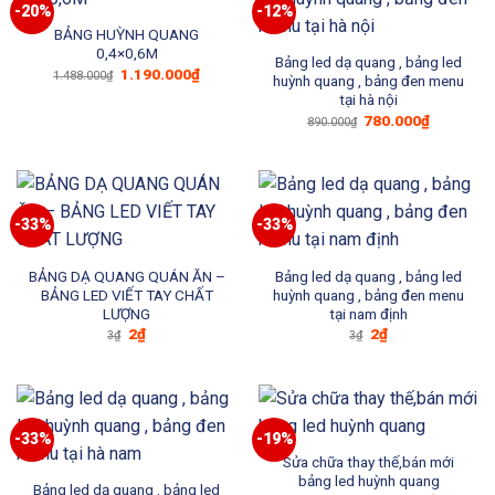
-20%
-12%
BẢNG HUỲNH QUANG
0,4×0,6M
Bảng led dạ quang , bảng led
Giá
Giá
1.190.000
₫
1.488.000
₫
huỳnh quang , bảng đen menu
gốc
hiện
tại hà nội
là:
tại
1.488.000₫.
là:
Giá
Giá
780.000
₫
890.000
₫
1.190.000₫.
gốc
hiện
là:
tại
890.000₫.
là:
780.000₫
-33%
-33%
BẢNG DẠ QUANG QUÁN ĂN –
Bảng led dạ quang , bảng led
BẢNG LED VIẾT TAY CHẤT
huỳnh quang , bảng đen menu
LƯỢNG
tại nam định
Giá
Giá
Giá
Giá
2
₫
2
₫
3
₫
3
₫
gốc
hiện
gốc
hiện
là:
tại
là:
tại
3₫.
là:
3₫.
là:
2₫.
2₫.
-33%
-19%
Sửa chữa thay thế,bán mới
bảng led huỳnh quang
Bảng led dạ quang , bảng led