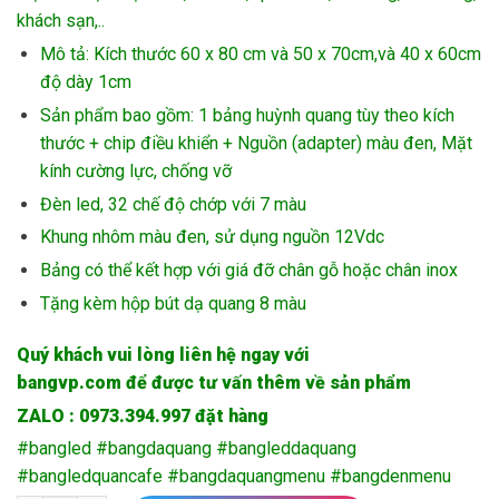
790.000₫.
khách sạn,..
Mô tả: Kích thước 60 x 80 cm và 50 x 70cm,và 40 x 60cm
độ dày 1cm
Sản phẩm bao gồm: 1 bảng huỳnh quang tùy theo kích
thước + chip điều khiển + Nguồn (adapter) màu đen, Mặt
kính cường lực, chống vỡ
Đèn led, 32 chế độ chớp với 7 màu
Khung nhôm màu đen, sử dụng nguồn 12Vdc
Bảng có thể kết hợp với giá đỡ chân gỗ hoặc chân inox
Tặng kèm hộp bút dạ quang 8 màu
Quý khách vui lòng liên h
ệ
ngay v
ớ
i
bangvp.com
để
đượ
c t
ư
v
ấ
n thêm v
ề
s
ả
n ph
ẩ
m
ZALO : 0973.394.997
đặ
t h
à
ng
#bangled #bangdaquang #bangleddaquang
#bangledquancafe #bangdaquangmenu #bangdenmenu