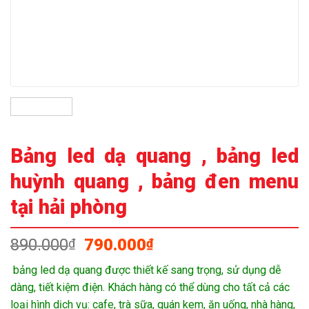
Bảng led dạ quang , bảng led
huỳnh quang , bảng đen menu
tại hải phòng
Giá
Giá
890.000
790.000
₫
₫
gốc
hiện
bảng led dạ quang được thiết kế sang trọng, sử dụng dễ
là:
tại
dàng, tiết kiệm điện. Khách hàng có thể dùng cho tất cả các
890.000₫.
là:
loại hình dịch vụ: cafe, trà sữa, quán kem, ăn uống, nhà hàng,