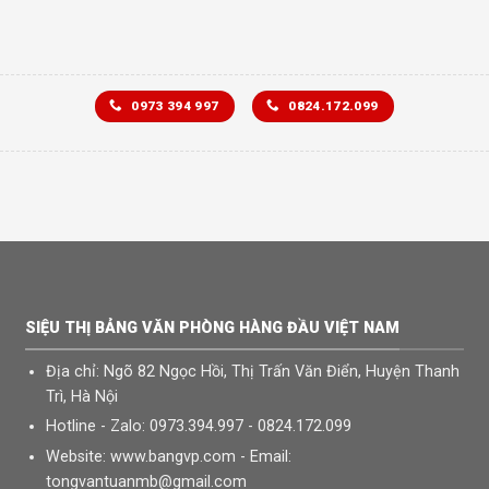
0973 394 997
0824.172.099
SIỆU THỊ BẢNG VĂN PHÒNG HÀNG ĐẦU VIỆT NAM
Địa chỉ: Ngõ 82 Ngọc Hồi, Thị Trấn Văn Điển, Huyện Thanh
Trì, Hà Nội
Hotline - Zalo: 0973.394.997 - 0824.172.099
Website: www.bangvp.com - Email:
tongvantuanmb@gmail.com