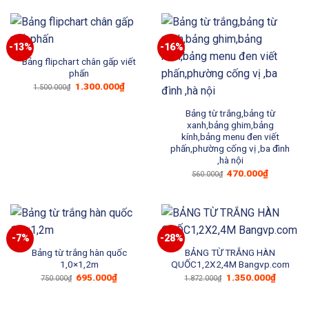
2.640.000₫.
là:
540.000₫.
là:
2.200.000₫.
490.000₫
-13%
-16%
Bảng flipchart chân gấp viết
phấn
Giá
Giá
1.300.000
₫
1.500.000
₫
gốc
hiện
là:
tại
1.500.000₫.
là:
Bảng từ trắng,bảng từ
1.300.000₫.
xanh,bảng ghim,bảng
kính,bảng menu đen viết
phấn,phường cống vị ,ba đình
,hà nội
Giá
Giá
470.000
₫
560.000
₫
gốc
hiện
là:
tại
560.000₫.
là:
470.000₫
-7%
-28%
Bảng từ trắng hàn quốc
BẢNG TỪ TRẮNG HÀN
1,0×1,2m
QUỐC1,2X2,4M Bangvp.com
Giá
Giá
Giá
Giá
695.000
₫
1.350.000
₫
750.000
₫
1.872.000
₫
gốc
hiện
gốc
hiện
là:
tại
là:
tại
750.000₫.
là:
1.872.000₫.
là: