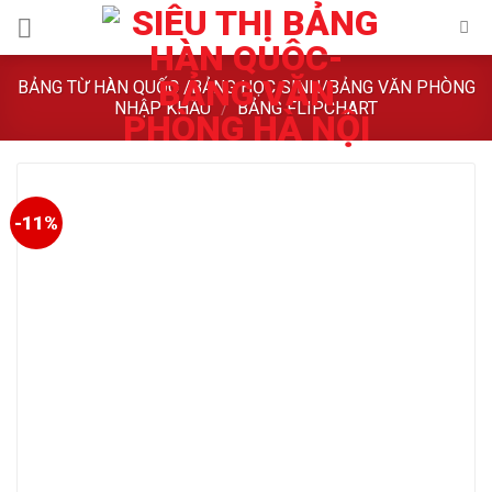
Skip
to
content
BẢNG TỪ HÀN QUỐC /BẢNG HỌC SINH/BẢNG VĂN PHÒNG
NHẬP KHẨU
/
BẢNG FLIPCHART
-11%