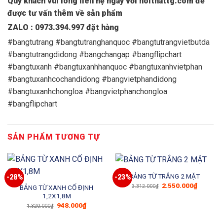
Quý khách vui lòng liên hệ ngay với noithattg.com để
được tư vấn thêm về sản phẩm
ZALO : 0973.394.997 đặt hàng
#bangtutrang #bangtutranghanquoc #bangtutrangvietbutda
#bangtutrangdidong #bangchangap #bangflipchart
#bangtuxanh #bangtuxanhhanquoc #bangtuxanhvietphan
#bangtuxanhcochandidong #bangvietphandidong
#bangtuxanhchongloa #bangvietphanchongloa
#bangflipchart
SẢN PHẨM TƯƠNG TỰ
BẢNG TỪ TRẮNG 2 MẶT
-28%
-23%
Giá
Giá
2.550.000
₫
3.312.000
₫
BẢNG TỪ XANH CỐ ĐỊNH
gốc
hiện
1,2X1,8M
là:
tại
3.312.000₫.
là:
Giá
Giá
948.000
₫
1.320.000
₫
2.550.0
gốc
hiện
là:
tại