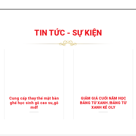
695.000₫.
1.350.0
TIN TỨC - SỰ KIỆN
Cung cấp thay thế mặt bàn
GIẢM GIÁ CUỐI NĂM HỌC
ghế học sinh gỗ cao su,gỗ
BẢNG TỪ XANH /BẢNG TỪ
mdf
XANH KẺ OLY