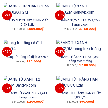
1.320.000₫.
là:
948.000₫.
-27%
-10%
BẢNG FLIPCHART CHÂN GẤP
BẢNG TỪ XANH 1,2X3,2M-
0,9X1,2M
Bangvp.com
Giá
Giá
Giá
Giá
1.550.000
₫
2.150.000
₫
2.112.000
₫
2.400.000
₫
gốc
hiện
gốc
hiện
là:
tại
là:
tại
2.112.000₫.
là:
2.400.000₫.
là:
1.550.000₫.
2.150.0
-12%
-26%
BẢNG TỪ XANH 1,2X2,0M-
bảng từ trắng cố định 0,6×0,4
bảng treo tường
Giá
Giá
290.000
₫
330.000
₫
gốc
hiện
Giá
Giá
1.100.000
₫
1.490.000
₫
là:
tại
gốc
hiện
330.000₫.
là:
là:
tại
290.000₫.
1.490.000₫.
là:
1.100.0
-17%
-9%
BẢNG TỪ XANH 1,2 X3,6M
BẢNG TỪ TRẮNG HÀN QUỐC
Bangvp.com
0,8X1,2m
Giá
Giá
Giá
Giá
2.200.000
₫
490.000
₫
2.640.000
₫
540.000
₫
gốc
hiện
gốc
hiện
là:
tại
là:
tại