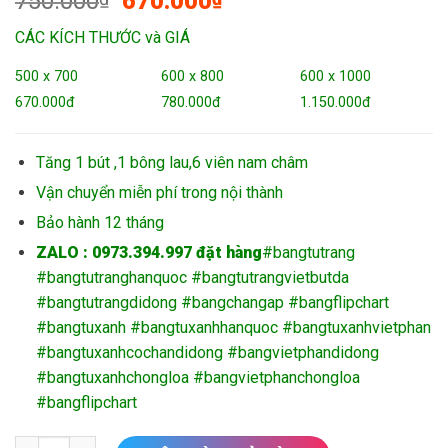
750.000
670.000
gốc
hiện
CÁC KÍCH THƯỚC và GIÁ
là:
tại
750.000₫.
là:
500 x 700
600 x 800
600 x 1000
670.000₫.
670.000đ
780.000đ
1.150.000đ
Tăng 1 bút ,1 bông lau,6 viên nam châm
Vận chuyển miễn phí trong nội thành
Bảo hành 12 tháng
ZALO : 0973.394.997 đặt hàng
#bangtutrang
#bangtutranghanquoc #bangtutrangvietbutda
#bangtutrangdidong #bangchangap #bangflipchart
#bangtuxanh #bangtuxanhhanquoc #bangtuxanhvietphan
#bangtuxanhcochandidong #bangvietphandidong
#bangtuxanhchongloa #bangvietphanchongloa
#bangflipchart
Bảng flipchart trẻ em bảng từ trắng chân gấp số lượng