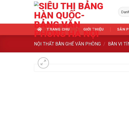
Skip
to
content
TRANG CHỦ
GIỚI THIỆU
SẢN 
NỘI THẤT BÀN GHẾ VĂN PHÒNG
/
BÀN VI T