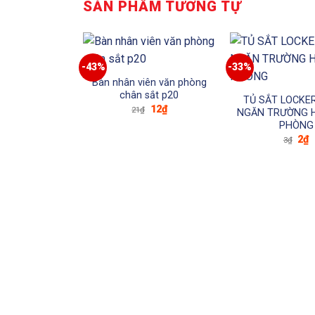
SẢN PHẨM TƯƠNG TỰ
-43%
-33%
Bàn nhân viên văn phòng
chân sắt p20
TỦ SẮT LOCKE
Giá
Giá
12
₫
21
₫
NGĂN TRƯỜNG H
gốc
hiện
PHÒNG
là:
tại
21₫.
là:
Giá
G
2
₫
3
₫
12₫.
gốc
h
là:
t
3₫.
là
2