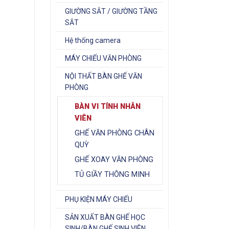
GIƯỜNG SẮT / GIƯỜNG TẦNG
SẮT
Hệ thống camera
Giá
MÁY CHIẾU VĂN PHÒNG
hiện
tại
NỘI THẤT BÀN GHẾ VĂN
.
là:
650.000₫.
PHÒNG
BÀN VI TÍNH NHÂN
VIÊN
GHẾ VĂN PHÒNG CHÂN
QUỲ
GHẾ XOAY VĂN PHÒNG
TỦ GIẦY THÔNG MINH
PHỤ KIỆN MÁY CHIẾU
SẢN XUẤT BÀN GHẾ HỌC
SINH/BÀN GHẾ SINH VIÊN