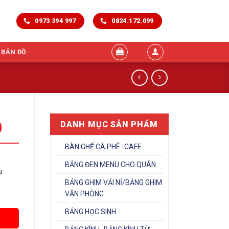
0973 394 997
0824.172.099
 BẢN ĐỒ
0
DANH MỤC SẢN PHẨM
BÀN GHẾ CÀ PHÊ -CAFE
BẢNG ĐEN MENU CHO QUÁN
u
BẢNG GHIM VẢI NỈ/BẢNG GHIM
VĂN PHÒNG
BẢNG HỌC SINH