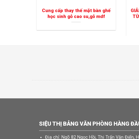
Cung cấp thay thế mặt bàn ghế
GIẢ
học sinh gỗ cao su,gỗ mdf
TỪ
SIỆU THỊ BẢNG VĂN PHÒNG HÀNG ĐẦ
Địa chỉ: Ngõ 82 Ngọc Hồi, Thị Trấn Văn Điển, 