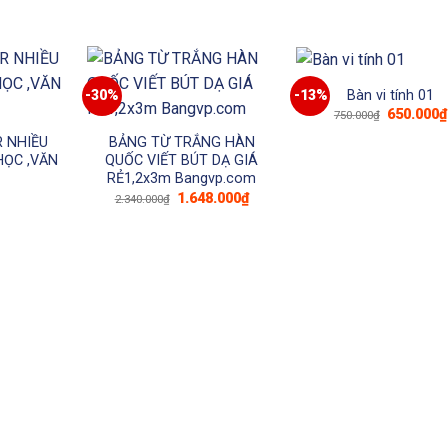
Bàn vi tính 01
-30%
-13%
Giá
650.000
₫
750.000
₫
gốc
là:
R NHIỀU
BẢNG TỪ TRẮNG HÀN
750.000₫
ỌC ,VĂN
QUỐC VIẾT BÚT DẠ GIÁ
RẺ1,2x3m Bangvp.com
iá
Giá
Giá
1.648.000
₫
2.340.000
₫
iện
gốc
hiện
ại
là:
tại
:
2.340.000₫.
là:
₫.
1.648.000₫.