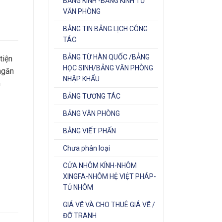
BẢNG KÍNH -BẢNG KÍNH TỪ
VĂN PHÒNG
BẢNG TIN BẢNG LỊCH CÔNG
TÁC
BẢNG TỪ HÀN QUỐC /BẢNG
tiện
HỌC SINH/BẢNG VĂN PHÒNG
ngăn
NHẬP KHẨU
n
BẢNG TƯƠNG TÁC
BẢNG VĂN PHÒNG
BẢNG VIẾT PHẤN
Chưa phân loại
CỬA NHÔM KÍNH-NHÔM
XINGFA-NHÔM HỆ VIỆT PHÁP-
TỦ NHÔM
GIÁ VẼ VÀ CHO THUÊ GIÁ VẼ /
ĐỠ TRANH