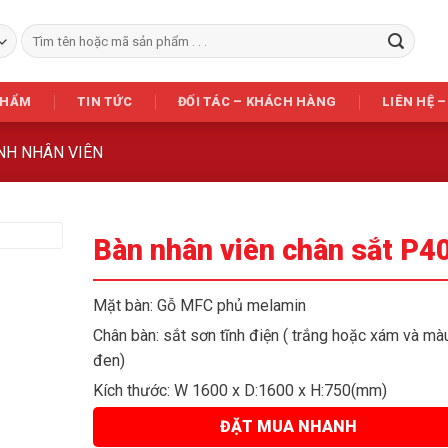
Tìm
kiếm:
PHẨM
TIN TỨC
ĐỐI TÁC – KHÁCH HÀNG
LIÊN HỆ –
ÍNH NHÂN VIÊN
Bàn nhân viên chân sắt P4
Mặt bàn: Gỗ MFC phủ melamin
Chân bàn: sắt sơn tĩnh điện ( trắng hoặc xám và mà
đen)
Kích thước: W 1600 x D:1600 x H:750(mm)
ĐẶT MUA NHANH