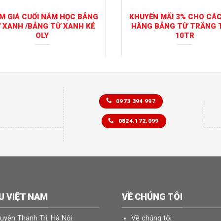
M GIÁ CUỐI NĂM HỌC BẢNG
KHUYẾN MÃI 3% CHO CÁ
 XANH /BẢNG TỪ XANH KẺ
HÀNG BẢNG TỪ TRẮNG 
OLY
10TR
0973 394 997
0824.172.099
U VIỆT NAM
VỀ CHÚNG TÔI
Huyện Thanh Trì, Hà Nội
Về chúng tôi